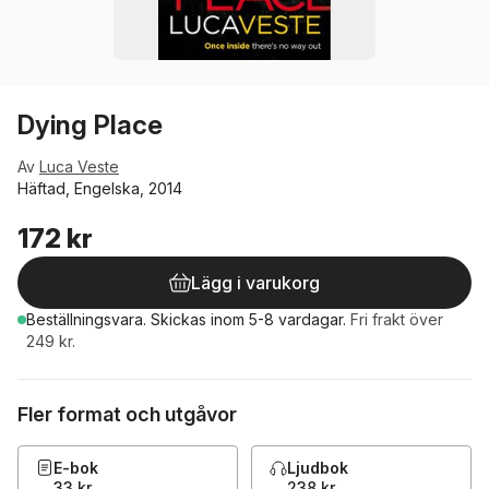
Dying Place
Av
Luca Veste
Häftad, Engelska, 2014
172 kr
Lägg i varukorg
Beställningsvara.
Skickas
inom 5-8 vardagar
.
Fri frakt över
249 kr.
Fler format och utgåvor
E-bok
Ljudbok
33 kr
238 kr