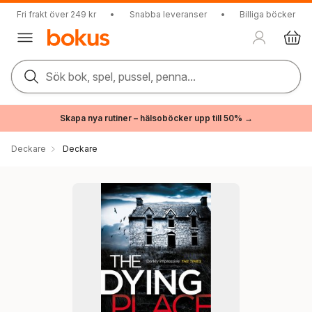
Fri frakt över 249 kr
•
Snabba leveranser
•
Billiga böcker
Sök bok, spel, pussel, penna...
Skapa nya rutiner – hälsoböcker upp till 50% →
Deckare
Deckare