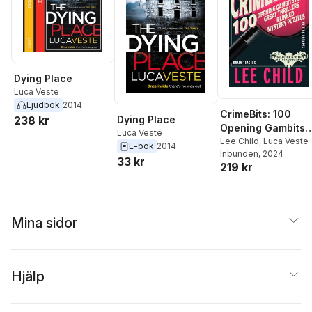
Dying Place
Luca Veste
Ljudbok
2014
CrimeBits: 100
238 kr
Dying Place
Opening Gambits
Luca Veste
for Great Thrillers
Lee Child
,
Luca Veste
E-bok
2014
Inbunden
, 2024
33 kr
219 kr
Mina sidor
Hjälp