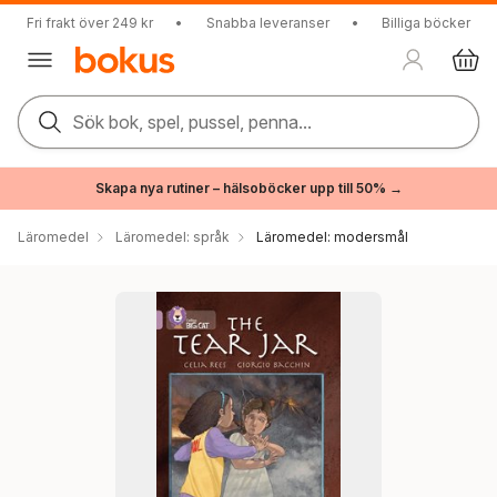
Fri frakt över 249 kr
•
Snabba leveranser
•
Billiga böcker
Sök bok, spel, pussel, penna...
Skapa nya rutiner – hälsoböcker upp till 50% →
Läromedel
Läromedel: språk
Läromedel: modersmål