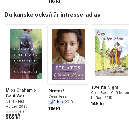
118 kr
Hoppa över listan
Du kanske också är intresserad av
Twelfth Night
Miss Graham's
Pirates!
Celia Rees
,
Cliff Moon
Cold War
Celia Rees
Häftad
, 2015
Cookbook
Celia Rees
E-bok
2010
149 kr
Häftad
, 2020
119 kr
(
1
)
5,0
utav 5 stjärnor. Totalt antal röster:
262 kr