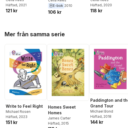
Celia Rees
Häftad
, 2021
Häftad
, 2020
E-bok
2010
121 kr
118 kr
106 kr
Hoppa över listan
Mer från samma serie
Paddington and th
Grand Tour
Write to Feel Right
Homes Sweet
Michael Bond
Michael Rosen
Homes
Häftad
, 2018
Häftad
, 2023
James Carter
144 kr
151 kr
Häftad
, 2015