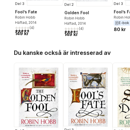
Del 3
Del 3
Del 2
Fool’s Fate
Fool’s F
Golden Fool
Robin Hobb
Robin Ho
Robin Hobb
Häftad
, 2014
E-bok
Häftad
, 2014
(
4
)
(
4
)
80 kr
4,8
utav 5 stjärnor. Totalt antal röster:
4,5
utav 5 stjärnor. Totalt antal röster:
149 kr
149 kr
Hoppa över listan
Du kanske också är intresserad av
Del 3