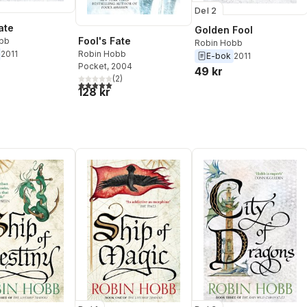
Del 2
ate
Golden Fool
Fool's Fate
bb
Robin Hobb
2011
Robin Hobb
E-bok
2011
Pocket
, 2004
49 kr
(
2
)
5,0
utav 5 stjärnor. Totalt antal röster:
128 kr