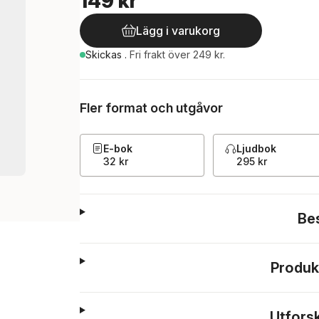
149 kr
Lägg i varukorg
Skickas
.
Fri frakt över 249 kr.
Fler format och utgåvor
E-bok
Ljudbok
32 kr
295 kr
Be
Produk
Utfors