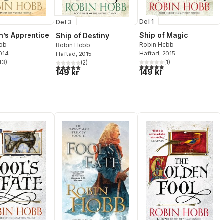
Del 1
Del 3
n’s Apprentice
Ship of Magic
Ship of Destiny
bb
Robin Hobb
Robin Hobb
2014
Häftad
, 2015
Häftad
, 2015
13
)
(
1
)
(
2
)
stjärnor. Totalt antal röster:
5,0
utav 5 stjärnor. Totalt ant
5,0
utav 5 stjärnor. Totalt antal röster:
149 kr
149 kr