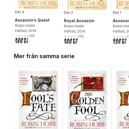
Del 3
Del 2
Del 1
Assassin’s Quest
Royal Assassin
Assassi
Robin Hobb
Robin Hobb
Robin Ho
Häftad
, 2014
Häftad
, 2014
Häftad
, 
(
11
)
(
11
)
(
4,5
utav 5 stjärnor. Totalt antal röster:
4,8
utav 5 stjärnor. Totalt antal röster:
4,7
utav 5 
149 kr
149 kr
139 kr
Hoppa över listan
Mer från samma serie