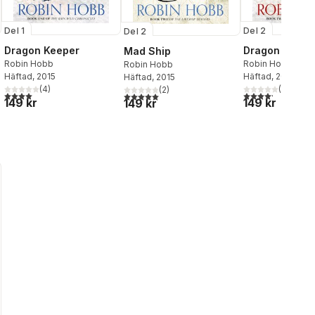
Del 1
Del 2
Del 2
Dragon Keeper
Dragon Haven
Mad Ship
Robin Hobb
Robin Hobb
Robin Hobb
Häftad
, 2015
Häftad
, 2015
Häftad
, 2015
(
4
)
(
5
)
(
2
)
al röster:
4,0
utav 5 stjärnor. Totalt antal röster:
4,2
utav 5 stjärnor.
5,0
utav 5 stjärnor. Totalt antal röster:
149 kr
149 kr
149 kr