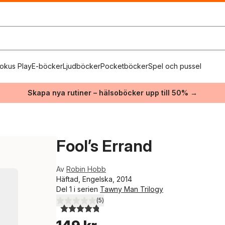
okus Play
E-böcker
Ljudböcker
Pocketböcker
Spel och pussel
Skapa nya rutiner – hälsoböcker upp till 50% →
Fool’s Errand
Av
Robin Hobb
Häftad, Engelska, 2014
Del 1 i serien
Tawny Man Trilogy
(
5
)
4,8
utav 5 stjärnor. Totalt antal röster: