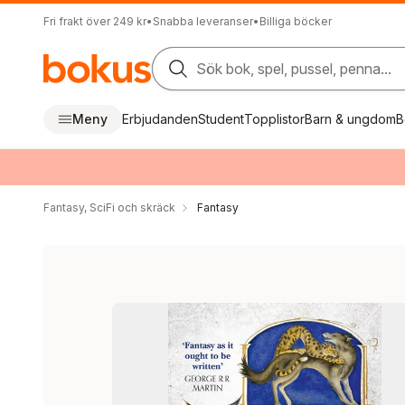
Fri frakt över 249 kr
•
Snabba leveranser
•
Billiga böcker
Sök bok, spel, pussel, penna...
Meny
Erbjudanden
Student
Topplistor
Barn & ungdom
B
Fantasy, SciFi och skräck
Fantasy