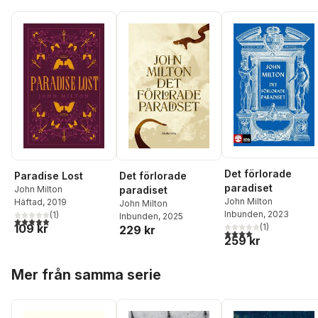
Det förlorade
Paradise Lost
Det förlorade
paradiset
John Milton
paradiset
John Milton
Häftad
, 2019
John Milton
Inbunden
, 2023
(
1
)
Inbunden
, 2025
5,0
utav 5 stjärnor. Totalt antal röster:
109 kr
(
1
)
229 kr
4,0
utav 5 stjärnor. Tota
259 kr
Hoppa över listan
Mer från samma serie