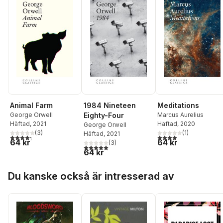
Animal Farm
1984 Nineteen
Meditations
George Orwell
Eighty-Four
Marcus Aurelius
Häftad
, 2021
Häftad
, 2020
George Orwell
(
3
)
(
1
)
Häftad
, 2021
4,3
utav 5 stjärnor. Totalt antal röster:
4,0
utav 5 stjärnor. Tota
64 kr
64 kr
(
3
)
5,0
utav 5 stjärnor. Totalt antal röster:
64 kr
Hoppa över listan
Du kanske också är intresserad av