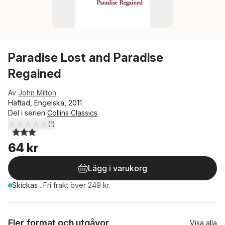
Paradise Lost and Paradise
Regained
Av
John Milton
Häftad, Engelska, 2011
Del i serien
Collins Classics
(
1
)
3,0
utav 5 stjärnor. Totalt antal röster:
64 kr
Lägg i varukorg
Skickas
.
Fri frakt över 249 kr.
Fler format och utgåvor
Visa alla