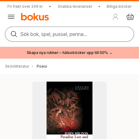
Fri frakt över 249 kr
•
Snabba leveranser
•
Billiga böcker
Sök bok, spel, pussel, penna...
Skapa nya rutiner – hälsoböcker upp till 50% →
Skönlitteratur
Poesi