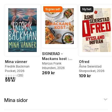
Signerad!
Nyhet
SIGNERAD -
Mackans kost :
Mina vänner
Ofred
Middagar och
Marcus Frank
Fredrik Backman
Åsne Seierstad
Inbunden
, 2026
matlådor
Pocket
, 2026
Storpocket
, 2026
269 kr
109 kr
(
35
)
4,3
utav 5 stjärnor. Totalt antal röster:
99 kr
Mina sidor