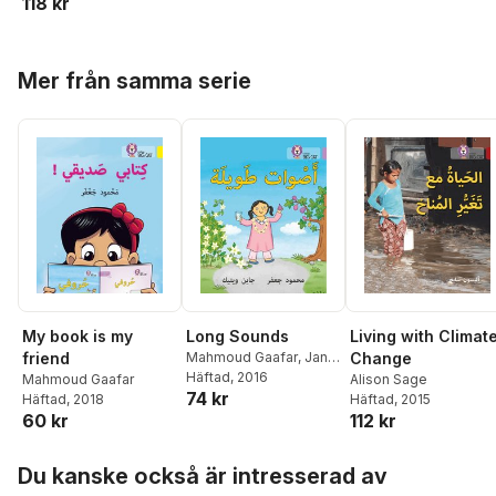
118 kr
Hoppa över listan
Mer från samma serie
My book is my
Long Sounds
Living with Climat
friend
Mahmoud Gaafar
,
Jane
Change
Wightwick
Häftad
, 2016
Mahmoud Gaafar
Alison Sage
74 kr
Häftad
, 2018
Häftad
, 2015
60 kr
112 kr
Hoppa över listan
Du kanske också är intresserad av