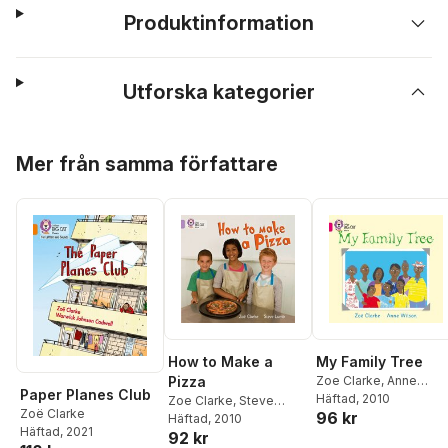
Produktinformation
Utforska kategorier
Hoppa över listan
Mer från samma författare
How to Make a
My Family Tree
Pizza
Zoe Clarke
,
Anne
Paper Planes Club
Wilson
Häftad
, 2010
Zoe Clarke
,
Steve
Zoë Clarke
96 kr
Lumb
Häftad
, 2010
Häftad
, 2021
92 kr