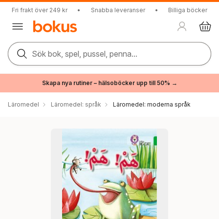
Fri frakt över 249 kr
•
Snabba leveranser
•
Billiga böcker
Sök bok, spel, pussel, penna...
Skapa nya rutiner – hälsoböcker upp till 50% →
Läromedel
Läromedel: språk
Läromedel: moderna språk