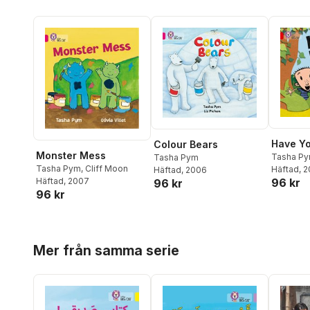
Have Yo
Colour Bears
Monster Mess
Tasha P
Tasha Pym
Tasha Pym
,
Cliff Moon
Häftad
, 
Häftad
, 2006
Häftad
, 2007
96 kr
96 kr
96 kr
Hoppa över listan
Mer från samma serie