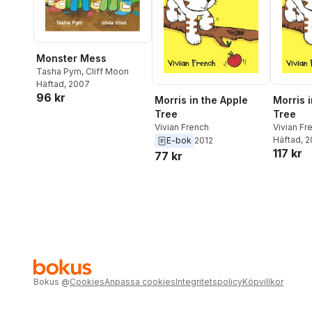
Monster Mess
Tasha Pym
,
Cliff Moon
Häftad
, 2007
96 kr
Morris in the Apple
Morris 
Tree
Tree
Vivian French
Vivian Fr
Häftad
, 
E-bok
2012
117 kr
77 kr
Bokus
@
Cookies
Anpassa cookies
Integritetspolicy
Köpvillkor