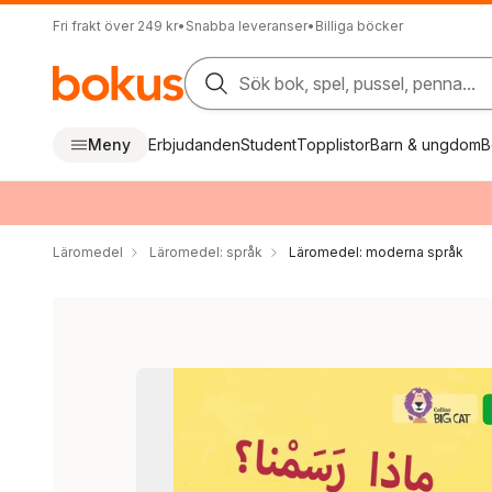
Fri frakt över 249 kr
•
Snabba leveranser
•
Billiga böcker
Sök bok, spel, pussel, penna...
Meny
Erbjudanden
Student
Topplistor
Barn & ungdom
B
Läromedel
Läromedel: språk
Läromedel: moderna språk