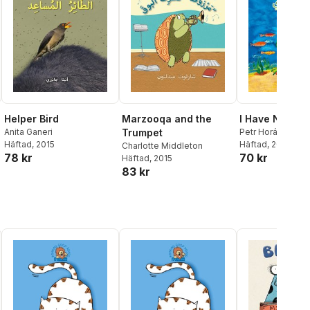
Helper Bird
Marzooqa and the
I Have Nothing
Anita Ganeri
Trumpet
Petr Horáček
Häftad
, 2015
Häftad
, 2015
Charlotte Middleton
78 kr
70 kr
Häftad
, 2015
83 kr