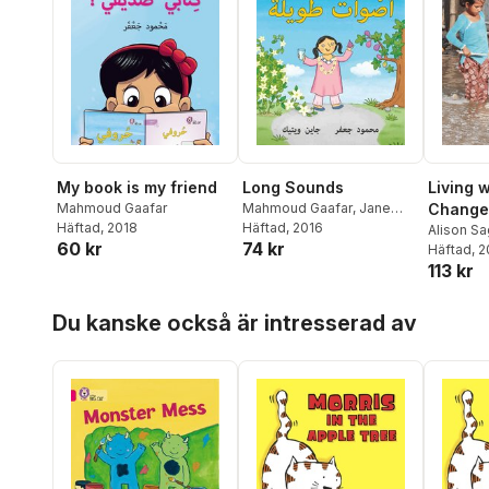
My book is my friend
Long Sounds
Living 
Mahmoud Gaafar
Mahmoud Gaafar
,
Jane
Change
Häftad
, 2018
Wightwick
Häftad
, 2016
Alison S
60 kr
74 kr
Häftad
, 
113 kr
Hoppa över listan
Du kanske också är intresserad av