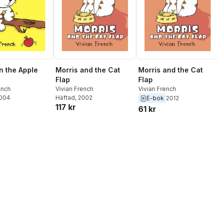
in the Apple
Morris and the Cat
Morris and the Cat
Flap
Flap
ench
Vivian French
Vivian French
2004
Häftad
, 2002
E-bok
2012
117 kr
61 kr