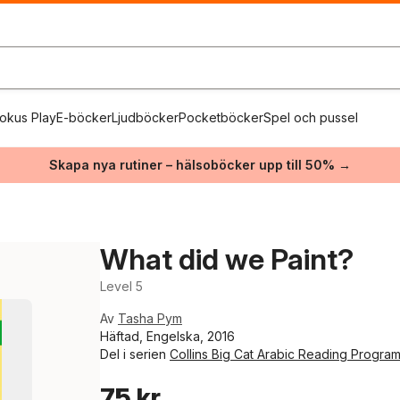
okus Play
E-böcker
Ljudböcker
Pocketböcker
Spel och pussel
Skapa nya rutiner – hälsoböcker upp till 50% →
What did we Paint?
Level 5
Av
Tasha Pym
Häftad, Engelska, 2016
Del i serien
Collins Big Cat Arabic Reading Progr
75 kr