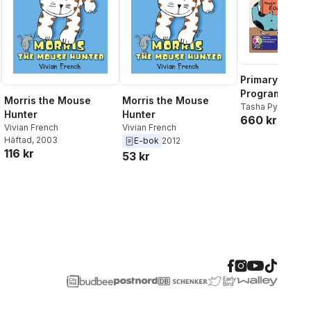
Primary Years
Programme Le
Morris the Mouse
Morris the Mouse
Blue Goo 6Pa
Tasha Pym
Hunter
Hunter
660 kr
Vivian French
Vivian French
Häftad
, 2003
E-bok
2012
116 kr
53 kr