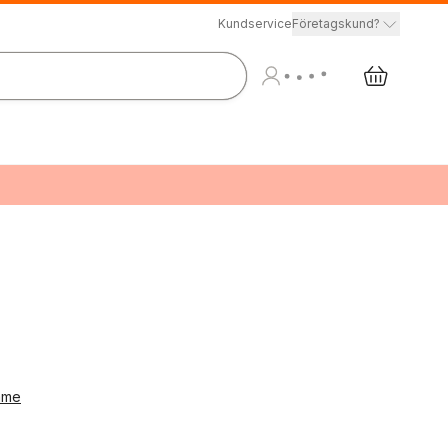
Kundservice
Företagskund?
amme