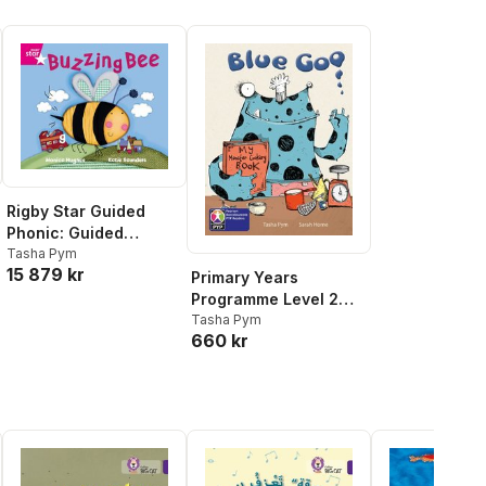
Rigby Star Guided
Phonic: Guided
Readers Easy Buy
Tasha Pym
15 879 kr
Pack Framework
Primary Years
Edition
Programme Level 2
Blue Goo 6Pack
Tasha Pym
660 kr