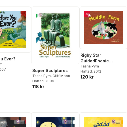
Rigby Star
u Ever?
GuidedPhonic
ym
Opportunity Readers
Tasha Pym
2007
Super Sculptures
Häftad
, 2012
Red: Muddle Farm
Tasha Pym
,
Cliff Moon
120 kr
Häftad
, 2006
118 kr