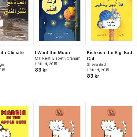
with Climate
I Want the Moon
Kishkish the Big, Bad
Mal Peat
,
Elspeth Graham
Cat
Häftad
, 2015
age
Sheila Bird
83 kr
2015
Häftad
, 2015
83 kr