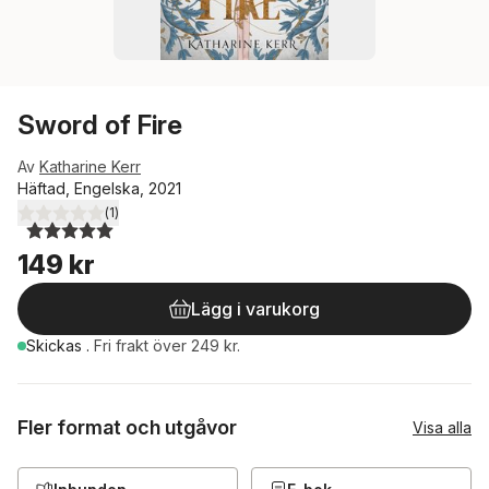
Sword of Fire
Av
Katharine Kerr
Häftad, Engelska, 2021
(
1
)
5,0
utav 5 stjärnor. Totalt antal röster:
149 kr
Lägg i varukorg
Skickas
.
Fri frakt över 249 kr.
Fler format och utgåvor
Visa alla