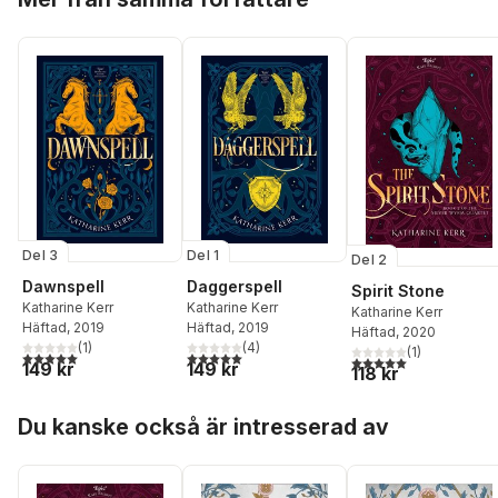
Del 3
Del 1
Del 2
Dawnspell
Daggerspell
Spirit Stone
Katharine Kerr
Katharine Kerr
Katharine Kerr
Häftad
, 2019
Häftad
, 2019
Häftad
, 2020
(
1
)
(
4
)
(
1
)
5,0
utav 5 stjärnor. Totalt antal röster:
5,0
utav 5 stjärnor. Totalt antal röster:
5,0
utav 5 stjärnor. Tota
149 kr
149 kr
118 kr
Hoppa över listan
Du kanske också är intresserad av