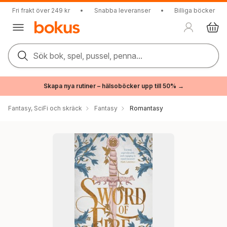
Fri frakt över 249 kr
•
Snabba leveranser
•
Billiga böcker
Sök bok, spel, pussel, penna...
Skapa nya rutiner – hälsoböcker upp till 50% →
Fantasy, SciFi och skräck
Fantasy
Romantasy