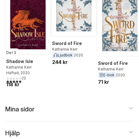
Sword of Fire
Katharine Kerr
Del 3
Ljudbok
2020
Shadow Isle
244 kr
Sword of Fire
Katharine Kerr
Katharine Kerr
Häftad
, 2020
E-bok
2020
(
1
)
5,0
utav 5 stjärnor. Totalt antal röster:
71 kr
118 kr
Mina sidor
Hjälp