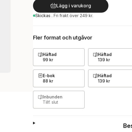
Lägg i varukorg
Skickas
.
Fri frakt över 249 kr.
Fler format och utgåvor
Häftad
Häftad
99 kr
139 kr
E-bok
Häftad
88 kr
139 kr
Inbunden
Tillf. slut
Be