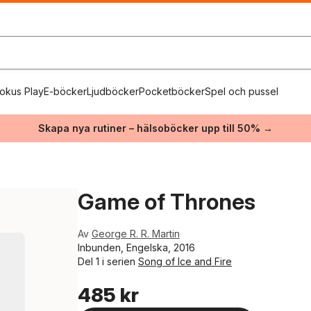
okus Play
E-böcker
Ljudböcker
Pocketböcker
Spel och pussel
Skapa nya rutiner – hälsoböcker upp till 50% →
Game of Thrones
Av
George R. R. Martin
Inbunden, Engelska, 2016
Del 1 i serien
Song of Ice and Fire
485 kr