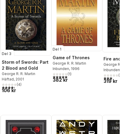
Del 1
Del 3
Game of Thrones
Fire and Blood
Storm of Swords: Part
George R. R. Martin
George R. R. Mart
2 Blood and Gold
Inbunden
, 1996
Inbunden
, 2018
George R. R. Martin
(
1
)
(
1
)
5,0
utav 5 stjärnor. Totalt antal röster:
3,0
utav 5 stjärnor
Häftad
, 2001
382 kr
al röster:
319 kr
(
4
)
4,3
utav 5 stjärnor. Totalt antal röster:
106 kr