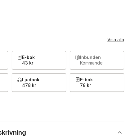
Visa alla
E-bok
Inbunden
43 kr
Kommande
Ljudbok
E-bok
478 kr
78 kr
skrivning