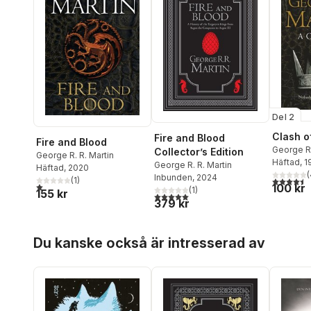
Del 2
Clash o
Fire and Blood
Fire and Blood
George R.
Collector’s Edition
George R. R. Martin
Häftad
, 
George R. R. Martin
Häftad
, 2020
(
Inbunden
, 2024
(
1
)
4,5
utav 5 
1,0
utav 5 stjärnor. Totalt antal röster:
100 kr
(
1
)
155 kr
5,0
utav 5 stjärnor. Totalt antal röster:
379 kr
Hoppa över listan
Du kanske också är intresserad av