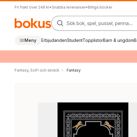
Fri frakt över 249 kr
•
Snabba leveranser
•
Billiga böcker
Sök bok, spel, pussel, penna...
Meny
Erbjudanden
Student
Topplistor
Barn & ungdom
B
Fantasy, SciFi och skräck
Fantasy