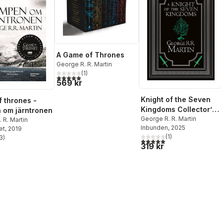
A Game of Thrones
George R. R. Martin
(
1
)
5,0
utav 5 stjärnor. Totalt antal röster:
569 kr
Knight of the Seven
 thrones -
Kingdoms Collector’s
 om järntronen
Edition
George R. R. Martin
 R. Martin
Inbunden
, 2025
et
, 2019
(
1
)
3
)
5,0
utav 5 stjärnor. Totalt ant
stjärnor. Totalt antal röster:
319 kr