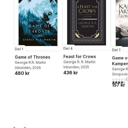
Del 4
Del 1
Del 1
Feast for Crows
Game of Thrones
Game of
George R. R. Martin
George R.R. Martin
Kampen
Inbunden
, 2025
Inbunden
, 2026
George R.
436 kr
480 kr
Storpock
(
4,3
utav 5 
157 kr