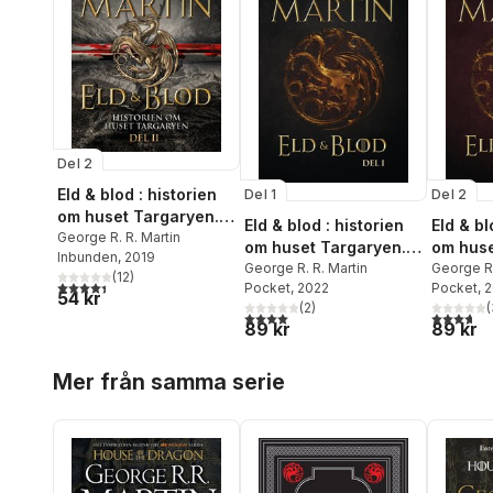
Del 2
Eld & blod : historien
Del 1
Del 2
om huset Targaryen.
Eld & blod : historien
Eld & bl
Del II
George R. R. Martin
om huset Targaryen.
om huse
Inbunden
, 2019
Del I
George R. R. Martin
Del II
George R.
(
12
)
4,4
utav 5 stjärnor. Totalt antal röster:
Pocket
, 2022
Pocket
, 
54 kr
(
2
)
(
4,0
utav 5 stjärnor. Totalt antal röster:
3,7
utav 5 
89 kr
89 kr
Hoppa över listan
Mer från samma serie