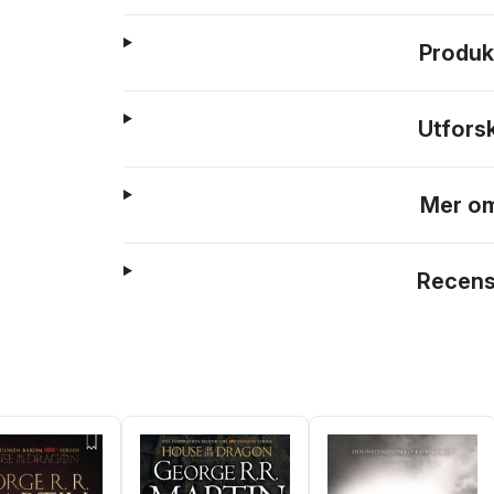
Produk
Utfors
Mer om
Recens