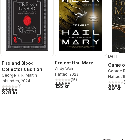
Del 1
Project Hail Mary
Fire and Blood
Game of Thro
Andy Weir
Collector’s Edition
George R. R. Mart
Häftad
, 2022
George R. R. Martin
Häftad
, 1997
(
15
)
Inbunden
, 2024
(
16
)
4,9
utav 5 stjärnor. Totalt antal röster:
4,2
utav 5 stjärnor.
155 kr
(
1
)
99 kr
al röster:
5,0
utav 5 stjärnor. Totalt antal röster:
379 kr