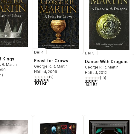
Del 4
Del 5
f Kings
Feast for Crows
Dance With Dragons
 R. Martin
George R. R. Martin
George R. R. Martin
1999
Häftad
, 2006
Häftad
, 2012
4
)
(
2
)
stjärnor. Totalt antal röster:
(
13
)
5,0
utav 5 stjärnor. Totalt antal röster:
4,2
utav 5 stjärnor. Totalt ant
101 kr
121 kr