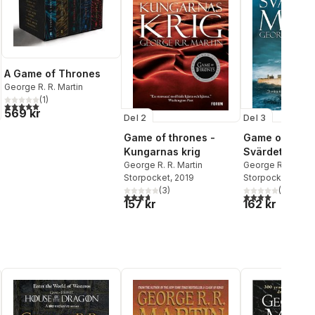
A Game of Thrones
George R. R. Martin
(
1
)
5,0
utav 5 stjärnor. Totalt antal röster:
569 kr
Del 2
Del 3
Game of thrones -
Game of thron
Kungarnas krig
Svärdets makt
George R. R. Martin
George R. R. Mart
Storpocket
, 2019
Storpocket
, 2019
(
3
)
(
4
)
al röster:
3,7
utav 5 stjärnor. Totalt antal röster:
4,0
utav 5 stjärnor
157 kr
162 kr