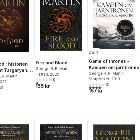
Del 1
Game of thrones -
Fire and Blood
od : historien
Kampen om järntronen
George R. R. Martin
t Targaryen.
George R. R. Martin
Häftad
, 2020
 R. Martin
Storpocket
, 2019
(
1
)
2022
1,0
utav 5 stjärnor. Totalt antal röster:
(
3
)
155 kr
4,3
utav 5 stjärnor. Totalt ant
3
)
stjärnor. Totalt antal röster:
157 kr