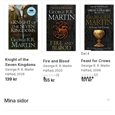
Del 4
Knight of the
Feast for Crows
Fire and Blood
Seven Kingdoms
George R. R. Martin
George R. R. Martin
George R. R. Martin
Häftad
, 2006
Häftad
, 2020
Häftad
, 2026
(
2
)
(
1
)
5,0
utav 5 stjärnor. Tota
1,0
utav 5 stjärnor. Totalt antal röster:
139 kr
101 kr
155 kr
Mina sidor