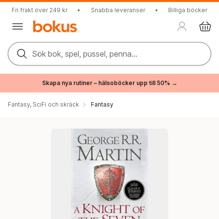
Fri frakt över 249 kr
•
Snabba leveranser
•
Billiga böcker
Sök bok, spel, pussel, penna...
Skapa nya rutiner – hälsoböcker upp till 50% →
Fantasy, SciFi och skräck
Fantasy