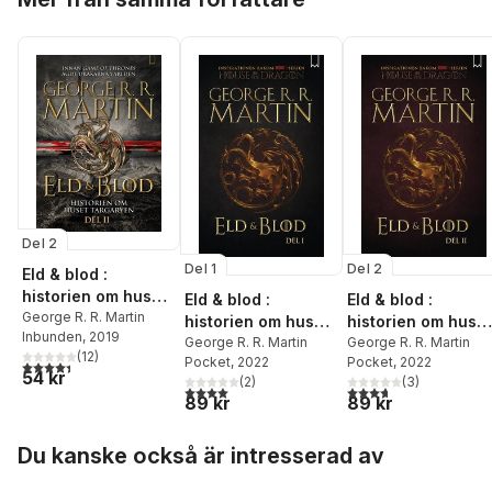
Del 2
Del 1
Del 2
Eld & blod :
historien om huset
Eld & blod :
Eld & blod :
Targaryen. Del II
George R. R. Martin
historien om huset
historien om huset
Inbunden
, 2019
Targaryen. Del I
George R. R. Martin
Targaryen. Del II
George R. R. Martin
(
12
)
Pocket
, 2022
Pocket
, 2022
4,4
utav 5 stjärnor. Totalt antal röster:
54 kr
(
2
)
(
3
)
4,0
utav 5 stjärnor. Totalt antal röster:
3,7
utav 5 stjärnor. Tota
89 kr
89 kr
Hoppa över listan
Du kanske också är intresserad av