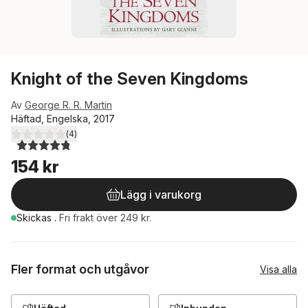
Knight of the Seven Kingdoms
Av
George R. R. Martin
Häftad, Engelska, 2017
(
4
)
4,8
utav 5 stjärnor. Totalt antal röster:
154 kr
Lägg i varukorg
Skickas
.
Fri frakt över 249 kr.
Fler format och utgåvor
Visa alla