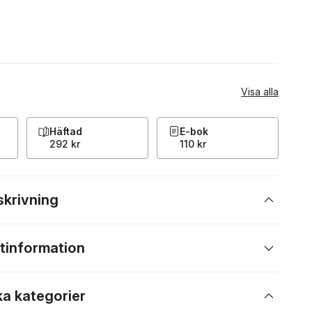
Visa alla
Häftad
E-bok
292 kr
110 kr
skrivning
tinformation
ka kategorier