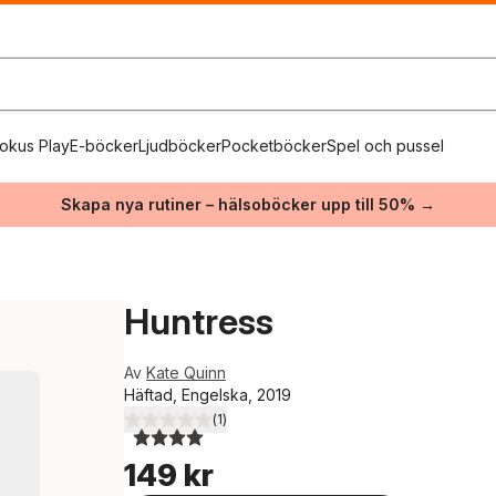
okus Play
E-böcker
Ljudböcker
Pocketböcker
Spel och pussel
Skapa nya rutiner – hälsoböcker upp till 50% →
Huntress
Av
Kate Quinn
Häftad, Engelska, 2019
(
1
)
4,0
utav 5 stjärnor. Totalt antal röster:
149 kr