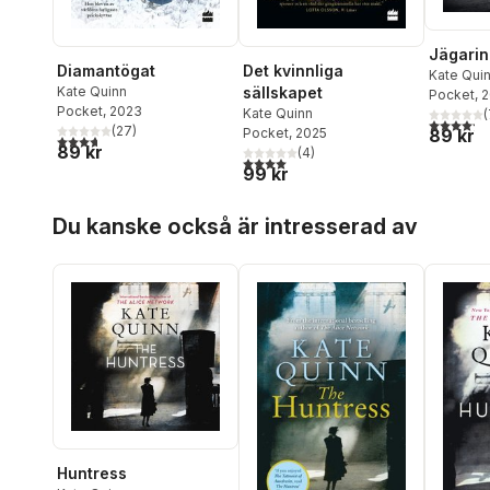
Jägari
Det kvinnliga
Diamantögat
Kate Qui
sällskapet
Kate Quinn
Pocket
, 
Pocket
, 2023
Kate Quinn
(
4,2
utav 5 
(
27
)
Pocket
, 2025
89 kr
3,7
utav 5 stjärnor. Totalt antal röster:
89 kr
(
4
)
4,0
utav 5 stjärnor. Totalt antal röster:
99 kr
Hoppa över listan
Du kanske också är intresserad av
Huntress