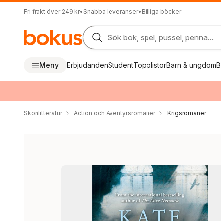
Fri frakt över 249 kr
•
Snabba leveranser
•
Billiga böcker
Sök bok, spel, pussel, penna...
Meny
Erbjudanden
Student
Topplistor
Barn & ungdom
B
Skönlitteratur
Action och Äventyrsromaner
Krigsromaner