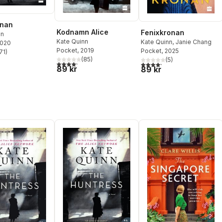
nnan
Kodnamn Alice
Fenixkronan
nn
Kate Quinn
Kate Quinn
,
Janie Chang
2020
Pocket
, 2019
Pocket
, 2025
71
)
stjärnor. Totalt antal röster:
(
85
)
(
5
)
4,2
utav 5 stjärnor. Totalt antal röster:
4,2
utav 5 stjärnor. Totalt ant
89 kr
89 kr