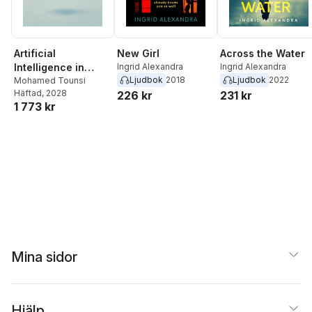
Artificial
New Girl
Across the Water
Intelligence in
Ingrid Alexandra
Ingrid Alexandra
Ljudbok
2018
Ljudbok
2022
Medical Robotics
Mohamed Tounsi
Häftad
, 2028
226 kr
231 kr
1 773 kr
Mina sidor
Hjälp