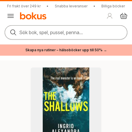
Fri frakt över 249 kr
•
Snabba leveranser
•
Billiga böcker
Sök bok, spel, pussel, penna...
Skapa nya rutiner – hälsoböcker upp till 50% →