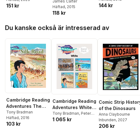
James Carter
144 kr
151 kr
Häftad
, 2015
118 kr
Hoppa över listan
Du kanske också är intresserad av
Cambridge Reading
Cambridge Reading
Comic Strip Histor
Adventures The
Adventures White
of the Dinosaurs
Silk Road White
Tony Bradman
Band Pack
Tony Bradman
,
Peter
Anna Claybourne
Häftad
, 2016
Band
1 065 kr
Millett
,
Jonathan Scott
,
Inbunden
, 2027
103 kr
Angela Scott
,
Chris
206 kr
Oxlade
,
Kathryn Harper