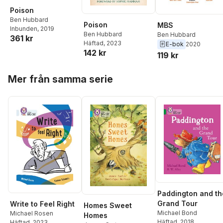
Poison
Ben Hubbard
Poison
MBS
Inbunden
, 2019
Ben Hubbard
Ben Hubbard
361 kr
Häftad
, 2023
E-bok
2020
142 kr
119 kr
Hoppa över listan
Mer från samma serie
Paddington and th
Grand Tour
Write to Feel Right
Homes Sweet
Michael Bond
Michael Rosen
Homes
Häftad
, 2018
Häftad
, 2023