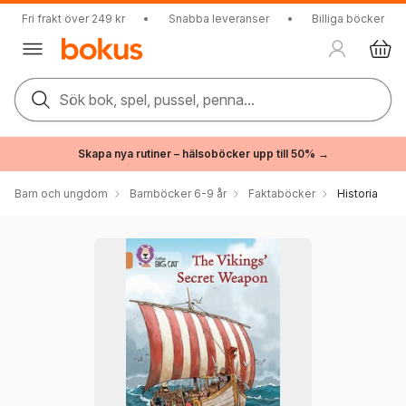
Fri frakt över 249 kr
•
Snabba leveranser
•
Billiga böcker
Sök bok, spel, pussel, penna...
Skapa nya rutiner – hälsoböcker upp till 50% →
Barn och ungdom
Barnböcker 6-9 år
Faktaböcker
Historia