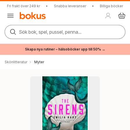
Fri frakt över 249 kr
•
Snabba leveranser
•
Billiga böcker
Sök bok, spel, pussel, penna...
Skapa nya rutiner – hälsoböcker upp till 50% →
Skönlitteratur
Myter