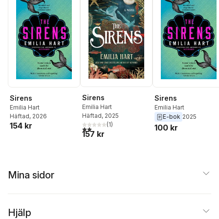
Sirens
Sirens
Sirens
Emilia Hart
Emilia Hart
Emilia Hart
Häftad
, 2025
Häftad
, 2026
E-bok
2025
(
1
)
154 kr
100 kr
2,0
utav 5 stjärnor. Totalt antal röster:
157 kr
Mina sidor
Hjälp