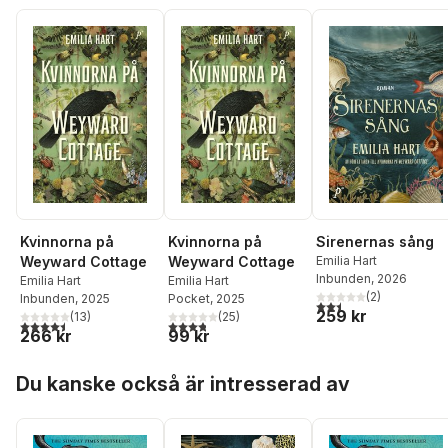
Kvinnorna på
Kvinnorna på
Sirenernas sång
Weyward Cottage
Weyward Cottage
Emilia Hart
Inbunden
, 2026
Emilia Hart
Emilia Hart
(
2
)
Inbunden
, 2025
Pocket
, 2025
2,5
utav 5 stjärnor. Tota
259 kr
(
13
)
(
25
)
4,5
utav 5 stjärnor. Totalt antal röster:
3,8
utav 5 stjärnor. Totalt antal röster:
266 kr
99 kr
Hoppa över listan
Du kanske också är intresserad av