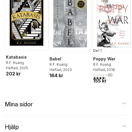
Del 1
Katabasis
Poppy War
Babel
R.F. Kuang
R.F. Kuang
R.F. Kuang
Häftad
, 2025
Häftad
, 2018
Häftad
, 2023
202 kr
164 kr
(
6
)
4,3
utav 5 stjärnor. Tota
155 kr
Mina sidor
Hjälp