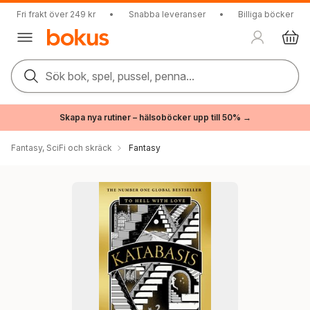
Fri frakt över 249 kr
•
Snabba leveranser
•
Billiga böcker
Sök bok, spel, pussel, penna...
Skapa nya rutiner – hälsoböcker upp till 50% →
Fantasy, SciFi och skräck
Fantasy