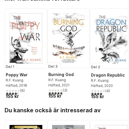
Del 3
Del 1
Del 2
Burning God
Poppy War
Dragon Republic
R.F. Kuang
R.F. Kuang
R.F. Kuang
Häftad
, 2021
Häftad
, 2018
Häftad
, 2020
(
3
)
(
6
)
(
4
)
5,0
utav 5 stjärnor. Totalt antal röster:
4,3
utav 5 stjärnor. Totalt antal röster:
4,0
utav 5 stjärnor. Tota
155 kr
155 kr
155 kr
Hoppa över listan
Du kanske också är intresserad av