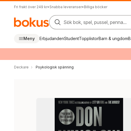
Fri frakt över 249 kr
•
Snabba leveranser
•
Billiga böcker
Sök bok, spel, pussel, penna...
Meny
Erbjudanden
Student
Topplistor
Barn & ungdom
B
Deckare
Psykologisk spänning