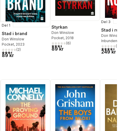
Del 3
Del 1
Styrkan
Stad i ruiner
Don Winslow
Stad i brand
Don Winslow
Pocket
, 2018
Don Winslow
Inbunden
, 2024
(
6
)
Pocket
, 2023
3,5
utav 5 stjärnor. Totalt antal röster:
(
4
)
89 kr
4,5
utav 5 stjärnor.
(
2
)
249 kr
3,5
utav 5 stjärnor. Totalt antal röster:
89 kr