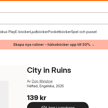
okus Play
E-böcker
Ljudböcker
Pocketböcker
Spel och pussel
Skapa nya rutiner – hälsoböcker upp till 50% →
City in Ruins
Av
Don Winslow
Häftad, Engelska, 2025
139 kr
Lägg i varukorg