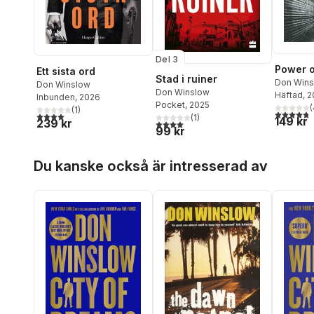
Del 3
Power o
Ett sista ord
Stad i ruiner
Don Wins
Don Winslow
Don Winslow
Häftad
, 
Inbunden
, 2026
Pocket
, 2025
(
(
1
)
4,8
utav 5 
4,0
utav 5 stjärnor. Totalt antal röster:
(
1
)
149 kr
239 kr
4,0
utav 5 stjärnor. Totalt antal röster:
99 kr
Hoppa över listan
Du kanske också är intresserad av