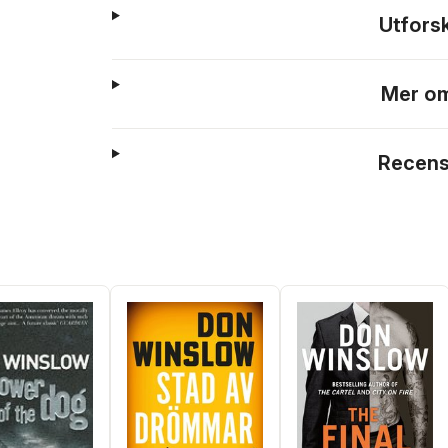
Utfors
Mer om
Recens