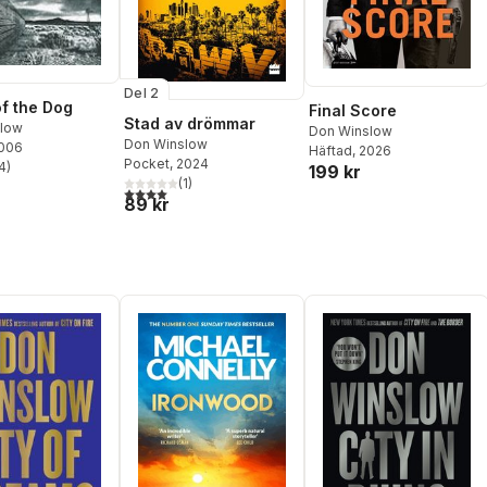
Del 2
f the Dog
Final Score
Stad av drömmar
low
Don Winslow
Don Winslow
2006
Häftad
, 2026
Pocket
, 2024
4
)
199 kr
stjärnor. Totalt antal röster:
(
1
)
4,0
utav 5 stjärnor. Totalt antal röster:
89 kr