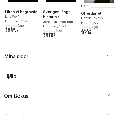
Del 1
Liken vi begravde
Sveriges långa
Offerdjuret
Lina Wolff
historia :
Henrik Fexeus
Inbunden
, 2025
människor, makt
Jonathan Lindström
Inbunden
, 2024
(
35
)
Inbunden
, 2022
och gudar under
(
8
)
3,9
utav 5 stjärnor. Totalt antal röster:
4,0
utav 5 stjärnor. Tota
269 kr
(
69
)
117 kr
14000 år
4,6
utav 5 stjärnor. Totalt antal röster:
291 kr
Mina sidor
Hjälp
Om Bokus