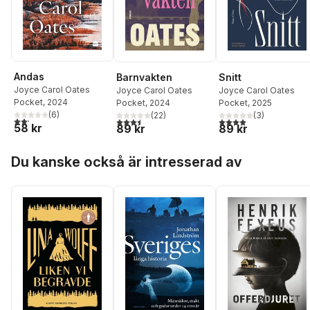
Andas
Barnvakten
Snitt
Joyce Carol Oates
Joyce Carol Oates
Joyce Carol Oates
Pocket
, 2024
Pocket
, 2024
Pocket
, 2025
(
6
)
(
22
)
(
3
)
2,2
utav 5 stjärnor. Totalt antal röster:
3,5
utav 5 stjärnor. Totalt antal röster:
4,0
utav 5 stjärnor. Tota
58 kr
89 kr
89 kr
Hoppa över listan
Du kanske också är intresserad av