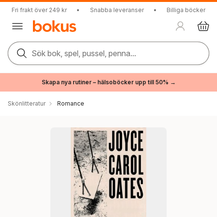
Fri frakt över 249 kr
•
Snabba leveranser
•
Billiga böcker
Sök bok, spel, pussel, penna...
Skapa nya rutiner – hälsoböcker upp till 50% →
Skönlitteratur
Romance