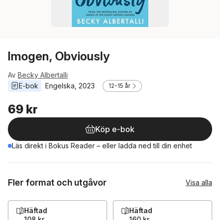
Imogen, Obviously
Av
Becky Albertalli
E-bok
Engelska
, 
2023
12-15 år
69 kr
Köp e-bok
Läs direkt i Bokus Reader – eller ladda ned till din enhet
Fler format och utgåvor
Visa alla
Häftad
Häftad
108 kr
160 kr