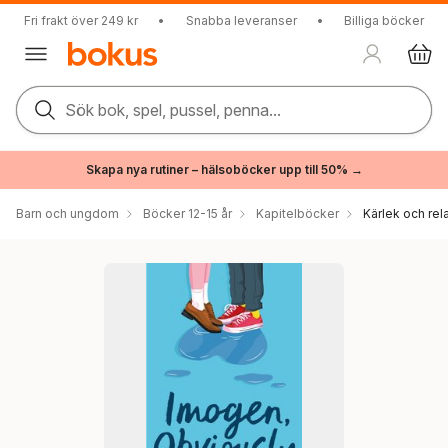
Fri frakt över 249 kr
•
Snabba leveranser
•
Billiga böcker
Sök bok, spel, pussel, penna...
Skapa nya rutiner – hälsoböcker upp till 50% →
Barn och ungdom
Böcker 12-15 år
Kapitelböcker
Kärlek och rel