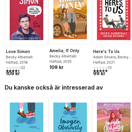
Amelia, If Only
Love Simon
Here's To Us
Becky Albertalli
Becky Albertalli
Adam Silvera
,
Becky
Häftad
, 2025
Häftad
, 2018
Albertalli
Häftad
, 2021
109 kr
(
2
)
(
1
)
4,5
utav 5 stjärnor. Totalt antal röster:
5,0
utav 5 stjärnor. Tota
109 kr
99 kr
Hoppa över listan
Du kanske också är intresserad av