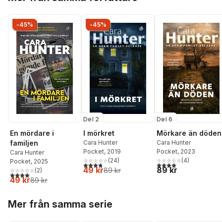
-45%
-45%
Del 2
Del 6
En mördare i
I mörkret
Mörkare än döden
familjen
Cara Hunter
Cara Hunter
Pocket
, 2019
Pocket
, 2023
Cara Hunter
(
24
)
(
4
)
Pocket
, 2025
3,8
utav 5 stjärnor. Totalt antal röster:
4,0
utav 5 stjärnor. Tota
49 kr
89 kr
89 kr
(
2
)
4,0
utav 5 stjärnor. Totalt antal röster:
49 kr
89 kr
Hoppa över listan
Mer från samma serie