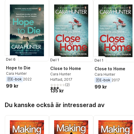
Del 6
Del 1
Del 1
Hope to Die
Close to Home
Close to Home
Cara Hunter
Cara Hunter
Cara Hunter
E-bok
2022
Häftad
, 2017
E-bok
2017
(
2
)
99 kr
99 kr
3,0
utav 5 stjärnor. Totalt antal röster:
135 kr
Hoppa över listan
Du kanske också är intresserad av