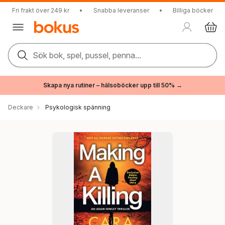
Fri frakt över 249 kr
•
Snabba leveranser
•
Billiga böcker
Sök bok, spel, pussel, penna...
Skapa nya rutiner – hälsoböcker upp till 50% →
Deckare
Psykologisk spänning