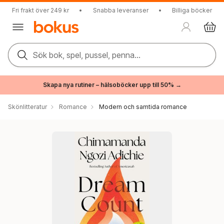
Fri frakt över 249 kr
•
Snabba leveranser
•
Billiga böcker
Sök bok, spel, pussel, penna...
Skapa nya rutiner – hälsoböcker upp till 50% →
Skönlitteratur
Romance
Modern och samtida romance