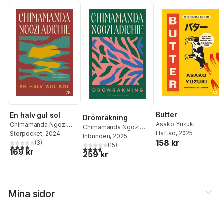
Butter
En halv gul sol
Drömräkning
Asako Yuzuki
Chimamanda Ngozi
Chimamanda Ngozi
Häftad
, 2025
Adichie
Storpocket
, 2024
Adichie
Inbunden
, 2025
158 kr
(
3
)
(
15
)
4,3
utav 5 stjärnor. Totalt antal röster:
3,7
utav 5 stjärnor. Totalt antal röster:
169 kr
259 kr
Mina sidor