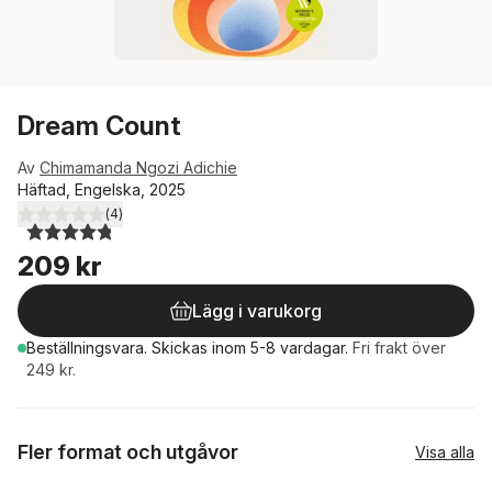
Dream Count
Av
Chimamanda Ngozi Adichie
Häftad, Engelska, 2025
(
4
)
4,8
utav 5 stjärnor. Totalt antal röster:
209 kr
Lägg i varukorg
Beställningsvara.
Skickas
inom 5-8 vardagar
.
Fri frakt över
249 kr.
Fler format och utgåvor
Visa alla