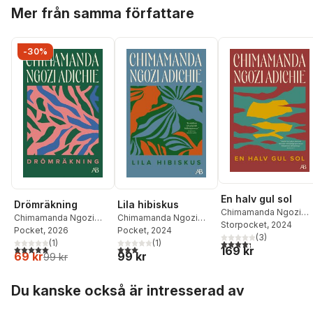
Hoppa över listan
Mer från samma författare
-30%
En halv gul sol
Drömräkning
Lila hibiskus
Chimamanda Ngozi
Chimamanda Ngozi
Chimamanda Ngozi
Adichie
Storpocket
, 2024
Adichie
Pocket
, 2026
Adichie
Pocket
, 2024
(
3
)
4,3
utav 5 stjärnor. Tota
(
1
)
(
1
)
5,0
utav 5 stjärnor. Totalt antal röster:
3,0
utav 5 stjärnor. Totalt antal röster:
169 kr
69 kr
99 kr
99 kr
Hoppa över listan
Du kanske också är intresserad av