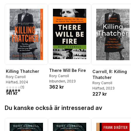
There Will Be Fire
Killing Thatcher
Carroll, R: Killing
Rory Carroll
Rory Carroll
Thatcher
Inbunden
, 2023
Häftad
, 2024
Rory Carroll
362 kr
(
1
)
Häftad
, 2023
5,0
utav 5 stjärnor. Totalt antal röster:
141 kr
227 kr
Hoppa över listan
Du kanske också är intresserad av