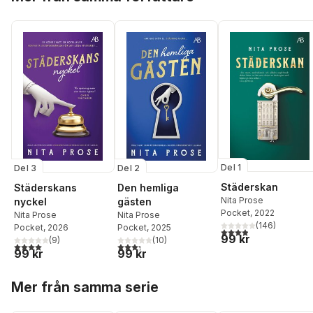
Del 1
Del 3
Del 2
Städerskan
Städerskans
Den hemliga
Nita Prose
nyckel
gästen
Pocket
, 2022
Nita Prose
Nita Prose
(
146
)
Pocket
, 2026
Pocket
, 2025
3,9
utav 5 stjärnor. Tota
99 kr
(
9
)
(
10
)
4,0
utav 5 stjärnor. Totalt antal röster:
3,3
utav 5 stjärnor. Totalt antal röster:
99 kr
99 kr
Hoppa över listan
Mer från samma serie