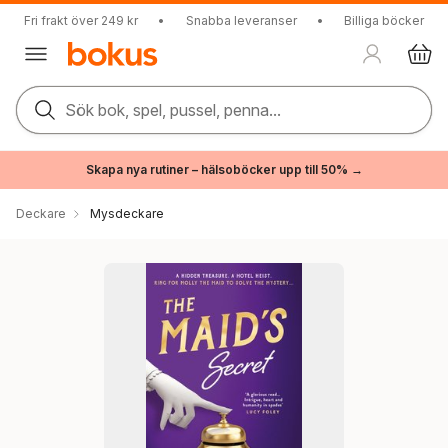
Fri frakt över 249 kr
•
Snabba leveranser
•
Billiga böcker
Sök bok, spel, pussel, penna...
Skapa nya rutiner – hälsoböcker upp till 50% →
Deckare
Mysdeckare