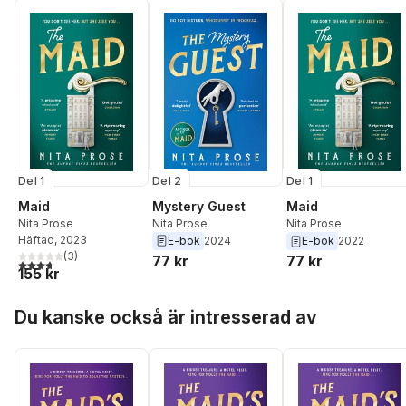
Del 2
Del 1
Del 1
Mystery Guest
Maid
Maid
Nita Prose
Nita Prose
Nita Prose
Häftad
, 2023
E-bok
2024
E-bok
2022
(
3
)
77 kr
77 kr
3,7
utav 5 stjärnor. Totalt antal röster:
155 kr
Hoppa över listan
Du kanske också är intresserad av