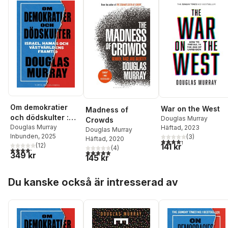
Om demokratier
War on the West
Madness of
och dödskulter :
Douglas Murray
Crowds
Israel, Hamas och
Douglas Murray
Häftad
, 2023
Douglas Murray
Inbunden
, 2025
(
3
)
västvärldens
Häftad
, 2020
4,3
utav 5 stjärnor. Tota
(
12
)
141 kr
framtid
(
4
)
4,2
utav 5 stjärnor. Totalt antal röster:
5,0
utav 5 stjärnor. Totalt antal röster:
349 kr
145 kr
Hoppa över listan
Du kanske också är intresserad av