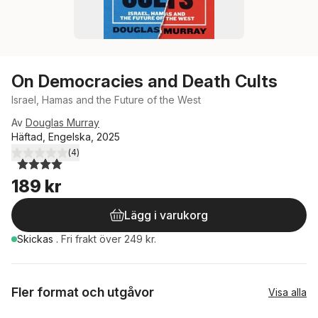
On Democracies and Death Cults
Israel, Hamas and the Future of the West
Av
Douglas Murray
Häftad, Engelska, 2025
(
4
)
4,0
utav 5 stjärnor. Totalt antal röster:
189 kr
Lägg i varukorg
Skickas
.
Fri frakt över 249 kr.
Fler format och utgåvor
Visa alla