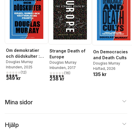
Om demokratier
Strange Death of
On Democracies
och dödskulter :
Europe
and Death Cults
Israel, Hamas och
Douglas Murray
Douglas Murray
Douglas Murray
Inbunden
, 2025
västvärldens
Inbunden
, 2017
Häftad
, 2026
(
12
)
(
16
)
framtid
135 kr
4,2
utav 5 stjärnor. Totalt antal röster:
4,8
utav 5 stjärnor. Totalt antal röster:
349 kr
238 kr
Mina sidor
Hjälp