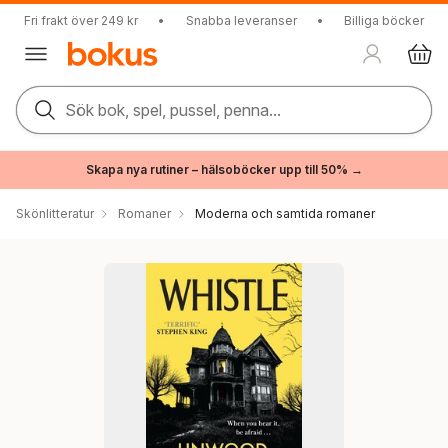
Fri frakt över 249 kr
•
Snabba leveranser
•
Billiga böcker
Sök bok, spel, pussel, penna...
Skapa nya rutiner – hälsoböcker upp till 50% →
Skönlitteratur
Romaner
Moderna och samtida romaner