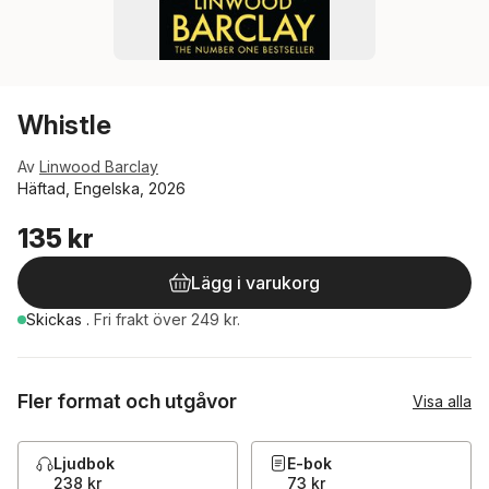
Whistle
Av
Linwood Barclay
Häftad, Engelska, 2026
135 kr
Lägg i varukorg
Skickas
.
Fri frakt över 249 kr.
Fler format och utgåvor
Visa alla
Ljudbok
E-bok
238 kr
73 kr