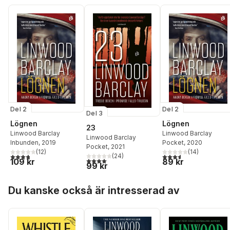
Del 2
Del 2
Del 3
Lögnen
Lögnen
23
Linwood Barclay
Linwood Barclay
Linwood Barclay
Inbunden
, 2019
Pocket
, 2020
Pocket
, 2021
(
12
)
(
14
)
3,8
utav 5 stjärnor. Totalt antal röster:
3,6
utav 5 stjärnor. Tota
(
24
)
4,0
utav 5 stjärnor. Totalt antal röster:
109 kr
89 kr
99 kr
Hoppa över listan
Du kanske också är intresserad av