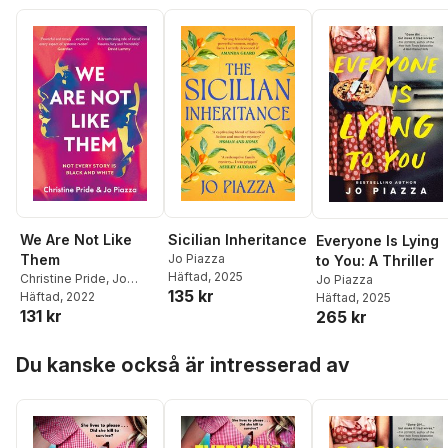
We Are Not Like
Sicilian Inheritance
Everyone Is Lying
Them
Jo Piazza
to You: A Thriller
Häftad
, 2025
Christine Pride
,
Jo
Jo Piazza
135 kr
Piazza
Häftad
, 2022
Häftad
, 2025
131 kr
265 kr
Hoppa över listan
Du kanske också är intresserad av