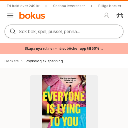
Fri frakt över 249 kr
•
Snabba leveranser
•
Billiga böcker
Sök bok, spel, pussel, penna...
Skapa nya rutiner – hälsoböcker upp till 50% →
Deckare
Psykologisk spänning