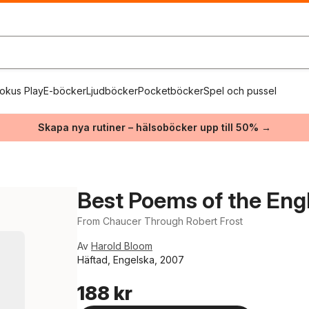
okus Play
E-böcker
Ljudböcker
Pocketböcker
Spel och pussel
Skapa nya rutiner – hälsoböcker upp till 50% →
Best Poems of the Eng
From Chaucer Through Robert Frost
Av
Harold Bloom
Häftad, Engelska, 2007
188 kr