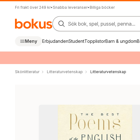
Fri frakt över 249 kr
•
Snabba leveranser
•
Billiga böcker
Sök bok, spel, pussel, penna...
Meny
Erbjudanden
Student
Topplistor
Barn & ungdom
B
Skönlitteratur
Litteraturvetenskap
Litteraturvetenskap