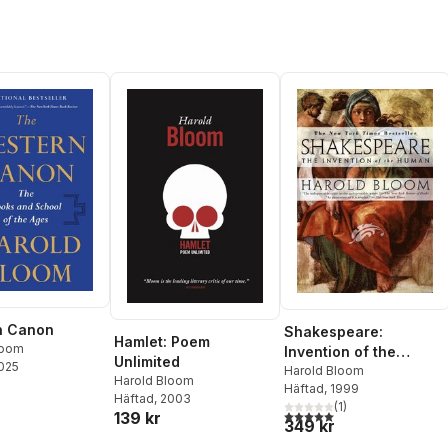
n Canon
Shakespeare:
Hamlet: Poem
loom
Invention of the
Unlimited
2025
Human: The Invention
Harold Bloom
Harold Bloom
Häftad
, 1999
of the Human
Häftad
, 2003
(
1
)
5,0
utav 5 stjärnor. Totalt ant
139 kr
349 kr