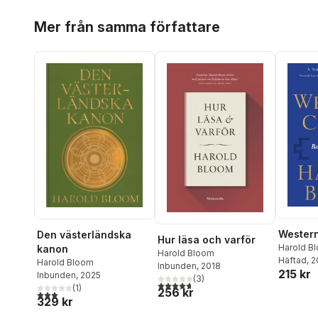
Hoppa över listan
Mer från samma författare
Wester
Den västerländska
Hur läsa och varför
Harold B
kanon
Harold Bloom
Häftad
, 
Harold Bloom
Inbunden
, 2018
215 kr
Inbunden
, 2025
(
3
)
4,7
utav 5 stjärnor. Totalt antal röster:
(
1
)
256 kr
3,0
utav 5 stjärnor. Totalt antal röster:
329 kr