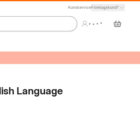
Kundservice
Företagskund?
lish Language