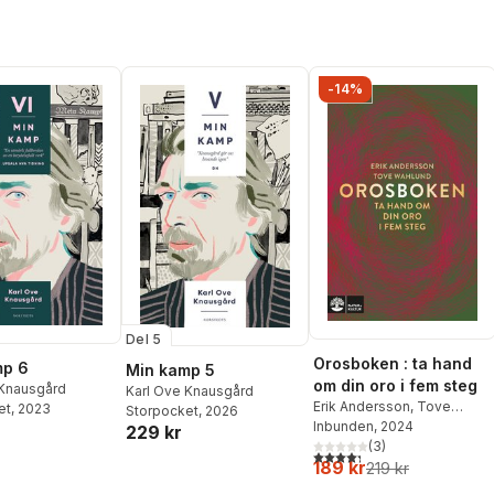
-14%
Del 5
Orosboken : ta hand
mp 6
Min kamp 5
om din oro i fem steg
 Knausgård
Karl Ove Knausgård
Erik Andersson
,
Tove
et
, 2023
Storpocket
, 2026
Wahlund
Inbunden
, 2024
229 kr
(
3
)
4,3
utav 5 stjärnor. Totalt ant
189 kr
219 kr