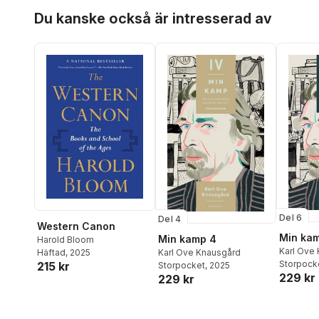
Hoppa över listan
Du kanske också är intresserad av
Del 6
Del 4
Western Canon
Min ka
Min kamp 4
Harold Bloom
Karl Ove
Karl Ove Knausgård
Häftad
, 2025
Storpock
215 kr
Storpocket
, 2025
229 kr
229 kr