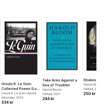
Shakespeare
Take Arms Against a
Ursula K. Le Guin:
Harold Bloom
Sea of Troubles
Collected Poems (Loa
Häftad
, 2008
Harold Bloom
250 kr
#368)
Ursula K. Le Guin
,
Harold
Häftad
, 2021
Bloom
Inbunden
, 2023
244 kr
al röster:
534 kr