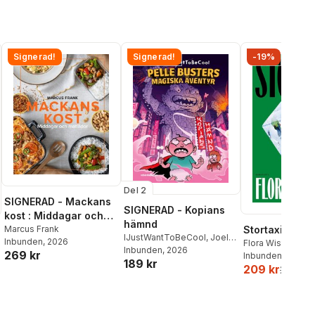
Signerad!
Signerad!
-19%
Del 2
SIGNERAD - Mackans
SIGNERAD - Kopians
kost : Middagar och
hämnd
matlådor
Marcus Frank
Stortaxi
IJustWantToBeCool
,
Joel
Inbunden
, 2026
Flora Wiström
Adolphson
Inbunden
, 2026
,
Emil Ejdemo
269 kr
Inbunden
, 2026
189 kr
Beer
,
Victor Beer
209 kr
259 kr
al röster: