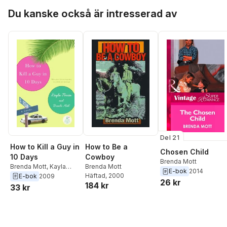
Taylor
,
Sheryl Lister
,
Hoppa över listan
Du kanske också är intresserad av
Amy Andrews
,
Catherine Mann
,
Bella
Frances
,
Sophie
Pembroke
,
Maya Blak
Kate Hardy
,
Victoria
Parker
,
Kayla Perrin
,
Susan Stephens
,
Teri
Wilson
,
Rebecca
Winters
Del 21
How to Kill a Guy in
How to Be a
Chosen Child
10 Days
Cowboy
Brenda Mott
Brenda Mott
,
Kayla
Brenda Mott
E-bok
2014
Perrin
Häftad
, 2000
E-bok
2009
26 kr
184 kr
33 kr