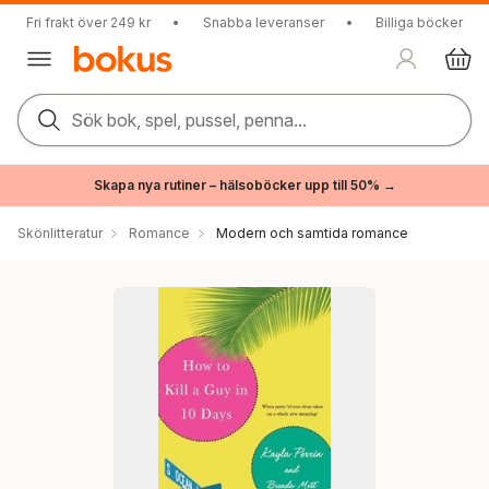
Fri frakt över 249 kr
•
Snabba leveranser
•
Billiga böcker
Sök bok, spel, pussel, penna...
Skapa nya rutiner – hälsoböcker upp till 50% →
Skönlitteratur
Romance
Modern och samtida romance