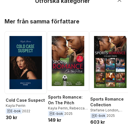
Utforska kategorier
Hoppa över listan
Mer från samma författare
Sports Romance:
Sports Romance
Cold Case Suspect
On The Pitch
Collection
Kayla Perrin
Kayla Perrin
,
Rebecca
Stefanie London
,
E-bok
2022
Winters
,
Kate Hardy
E-bok
2025
Soraya Lane
,
Michelle
E-bok
2025
30 kr
149 kr
Smart
,
Anna DePalo
,
603 kr
Karin Baine
,
Taryn Lei