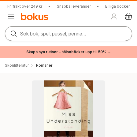
Fri frakt över 249 kr
•
Snabba leveranser
•
Billiga böcker
Sök bok, spel, pussel, penna...
Skapa nya rutiner – hälsoböcker upp till 50% →
Skönlitteratur
Romaner