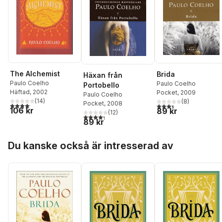
The Alchemist
Brida
Häxan från
Paulo Coelho
Paulo Coelho
Portobello
Häftad
, 2002
Pocket
, 2009
Paulo Coelho
(
14
)
(
8
)
Pocket
, 2008
4,1
utav 5 stjärnor. Totalt antal röster:
3,4
utav 5 stjärnor. Tota
106 kr
89 kr
(
12
)
4,3
utav 5 stjärnor. Totalt antal röster:
89 kr
Hoppa över listan
Du kanske också är intresserad av