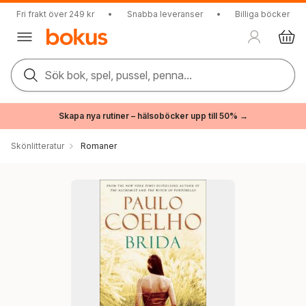
Fri frakt över 249 kr
•
Snabba leveranser
•
Billiga böcker
Sök bok, spel, pussel, penna...
Skapa nya rutiner – hälsoböcker upp till 50% →
Skönlitteratur
Romaner