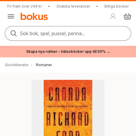
Fri frakt över 249 kr
•
Snabba leveranser
•
Billiga böcker
Sök bok, spel, pussel, penna...
Skapa nya rutiner – hälsoböcker upp till 50% →
Skönlitteratur
Romaner