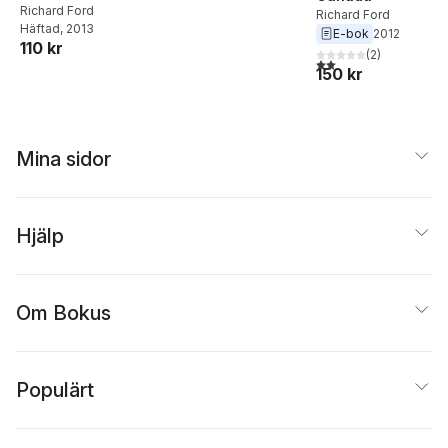
Richard Ford
Richard Ford
Häftad
, 2013
E-bok
2012
110 kr
(
2
)
2,0
utav 5 stjärnor. Tota
150 kr
Mina sidor
Hjälp
Om Bokus
Populärt