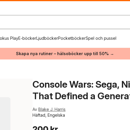
okus Play
E-böcker
Ljudböcker
Pocketböcker
Spel och pussel
Skapa nya rutiner – hälsoböcker upp till 50% →
Console Wars: Sega, Ni
That Defined a Genera
Av
Blake J. Harris
Häftad, Engelska
200 kr