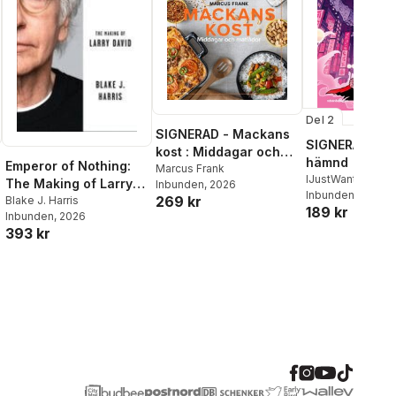
Del 2
SIGNERAD - Mackans
SIGNERAD - K
kost : Middagar och
hämnd
Emperor of Nothing:
matlådor
Marcus Frank
IJustWantToBeC
The Making of Larry
Inbunden
, 2026
Adolphson
Inbunden
, 2026
,
Emil
269 kr
David
Blake J. Harris
189 kr
Beer
,
Victor Beer
Inbunden
, 2026
393 kr