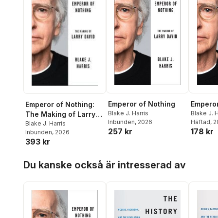
Emperor of Nothing
Emperor
Emperor of Nothing:
Blake J. Harris
Blake J. H
The Making of Larry
Inbunden
, 2026
Häftad
, 
David
Blake J. Harris
257 kr
178 kr
Inbunden
, 2026
393 kr
Hoppa över listan
Du kanske också är intresserad av