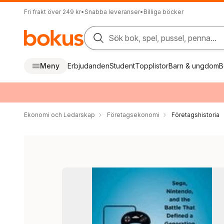
Fri frakt över 249 kr
•
Snabba leveranser
•
Billiga böcker
Sök bok, spel, pussel, penna...
Meny
Erbjudanden
Student
Topplistor
Barn & ungdom
B
Ekonomi och Ledarskap
Företagsekonomi
Företagshistoria