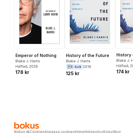
History 
History of the Future
Emperor of Nothing
Blake J. H
Blake J. Harris
Blake J. Harris
Häftad
, 
Häftad
, 2026
E-bok
2019
174 kr
178 kr
125 kr
Bokus
@
Cookies
Anpassa cookies
Integritetspolicy
Köpvillkor