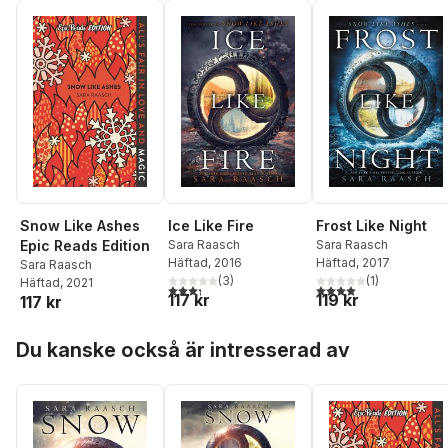
Snow Like Ashes
Ice Like Fire
Frost Like Night
Epic Reads Edition
Sara Raasch
Sara Raasch
Häftad
, 2016
Häftad
, 2017
Sara Raasch
(
3
)
(
1
)
Häftad
, 2021
3,3
utav 5 stjärnor. Totalt antal röster:
4,0
utav 5 stjärnor. Tota
117 kr
119 kr
117 kr
Hoppa över listan
Du kanske också är intresserad av