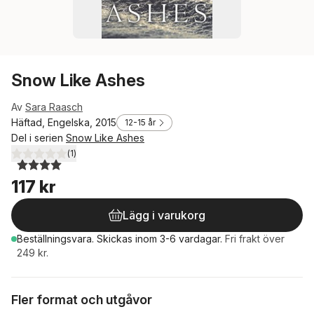
Snow Like Ashes
Av
Sara Raasch
Häftad, Engelska, 2015
12-15 år
Del i serien
Snow Like Ashes
(
1
)
4,0
utav 5 stjärnor. Totalt antal röster:
117 kr
Lägg i varukorg
Beställningsvara.
Skickas
inom 3-6 vardagar
.
Fri frakt över
249 kr.
Fler format och utgåvor