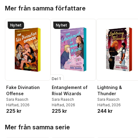
Hoppa över listan
Mer från samma författare
Nyhet
Nyhet
Del 1
Fake Divination
Entanglement of
Lightning &
Offense
Rival Wizards
Thunder
Sara Raasch
Sara Raasch
Sara Raasch
Häftad
, 2026
Häftad
, 2026
Häftad
, 2026
225 kr
225 kr
244 kr
Hoppa över listan
Mer från samma serie