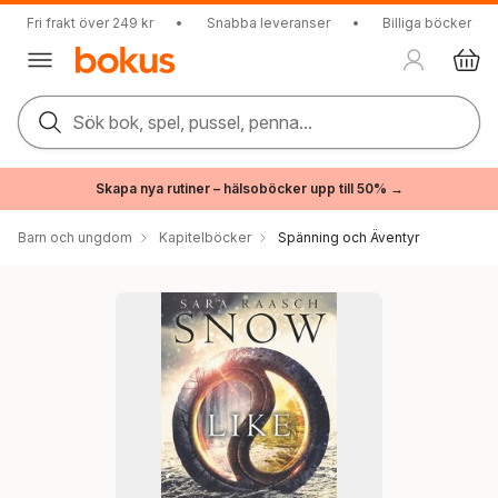
Fri frakt över 249 kr
•
Snabba leveranser
•
Billiga böcker
Sök bok, spel, pussel, penna...
Skapa nya rutiner – hälsoböcker upp till 50% →
Barn och ungdom
Kapitelböcker
Spänning och Äventyr