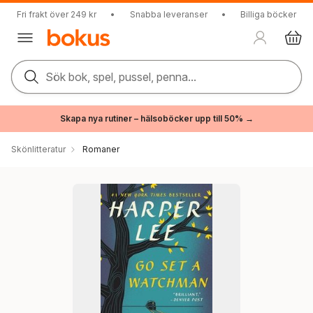
Fri frakt över 249 kr
•
Snabba leveranser
•
Billiga böcker
Sök bok, spel, pussel, penna...
Skapa nya rutiner – hälsoböcker upp till 50% →
Skönlitteratur
Romaner