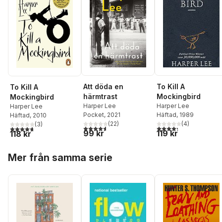
To Kill A
Att döda en
To Kill A
Mockingbird
härmtrast
Mockingbird
Harper Lee
Harper Lee
Harper Lee
Häftad
, 1989
Pocket
, 2021
Häftad
, 2010
(
4
)
(
22
)
(
3
)
4,3
utav 5 stjärnor. Tota
4,6
utav 5 stjärnor. Totalt antal röster:
4,7
utav 5 stjärnor. Totalt antal röster:
119 kr
99 kr
118 kr
Hoppa över listan
Mer från samma serie