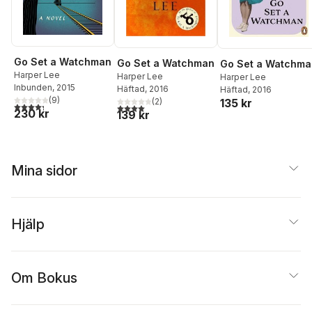
Go Set a Watchman
Go Set a Watchman
Go Set a Watchma
Harper Lee
Harper Lee
Harper Lee
Inbunden
, 2015
Häftad
, 2016
Häftad
, 2016
(
9
)
135 kr
(
2
)
4,3
utav 5 stjärnor. Totalt antal röster:
4,0
utav 5 stjärnor. Totalt antal röster:
230 kr
139 kr
Mina sidor
Hjälp
Om Bokus