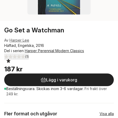
Go Set a Watchman
Av
Harper Lee
Häftad, Engelska, 2016
Del i serien
Harper Perennial Modern Classics
(
1
)
1,0
utav 5 stjärnor. Totalt antal röster:
187 kr
Lägg i varukorg
Beställningsvara.
Skickas
inom 3-6 vardagar
.
Fri frakt över
249 kr.
Fler format och utgåvor
Visa alla