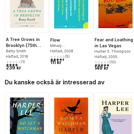
A Tree Grows in
Fear and Loathing
Flow
Brooklyn [75th
in Las Vegas
Mihaly
Csikszentmihalyi
Häftad
, 2008
Anniversary Ed]
Betty Smith
Hunter S. Thompson
(
5
)
Häftad
, 2018
Häftad
, 2005
4,6
utav 5 stjärnor. Totalt antal röster:
111 kr
(
1
)
(
10
)
4,0
utav 5 stjärnor. Totalt antal röster:
4,9
utav 5 stjärnor. Tota
239 kr
149 kr
Hoppa över listan
Du kanske också är intresserad av