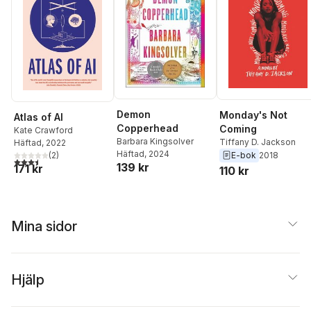
Demon
Monday's Not
Atlas of AI
Copperhead
Coming
Kate Crawford
Barbara Kingsolver
Tiffany D. Jackson
Häftad
, 2022
Häftad
, 2024
E-bok
2018
(
2
)
3,5
utav 5 stjärnor. Totalt antal röster:
139 kr
171 kr
110 kr
Mina sidor
Hjälp