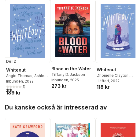
Del 2
Blood in the Water
Whiteout
Whiteout
Tiffany D. Jackson
Dhonielle Clayton
,
Angie Thomas
,
Ashley
Inbunden
, 2025
Tiffany D Jackson
Häftad
, 2022
,
Ni
Woodfolk
Inbunden
, 2022
,
Nicola Yoon
,
273 kr
118 kr
Stone
,
Angie Thomas
,
Nic Stone
(
1
,
)
Tiffany D.
2,0
utav 5 stjärnor. Totalt antal röster:
Ashley Woodfolk
,
189 kr
Jackson
,
Dhonielle
Nicola Yoon
Clayton
Hoppa över listan
Du kanske också är intresserad av