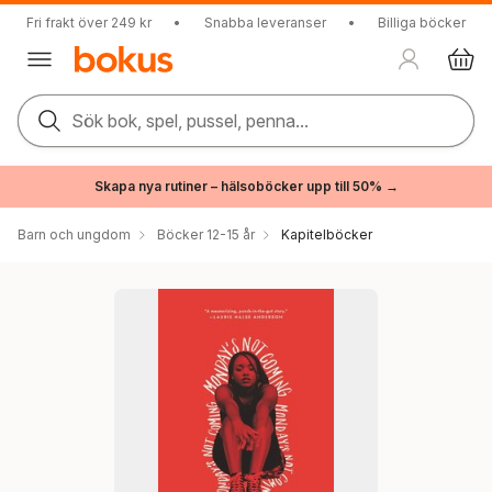
Fri frakt över 249 kr
•
Snabba leveranser
•
Billiga böcker
Sök bok, spel, pussel, penna...
Skapa nya rutiner – hälsoböcker upp till 50% →
Barn och ungdom
Böcker 12-15 år
Kapitelböcker