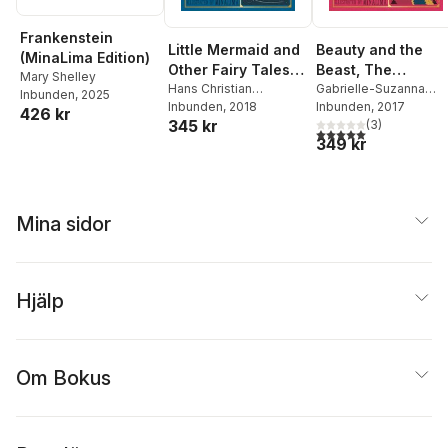
Frankenstein
Little Mermaid and
Beauty and the
(MinaLima Edition)
Other Fairy Tales
Beast, The
Mary Shelley
(MinaLima Edition)
Hans Christian
(MinaLima Edition)
Gabrielle-Suzanna
Inbunden
, 2025
Andersen
Inbunden
, 2018
Barbot de Villenueve
Inbunden
, 2017
426 kr
345 kr
(
3
)
5,0
utav 5 stjärnor. Tota
349 kr
Mina sidor
Hjälp
Om Bokus