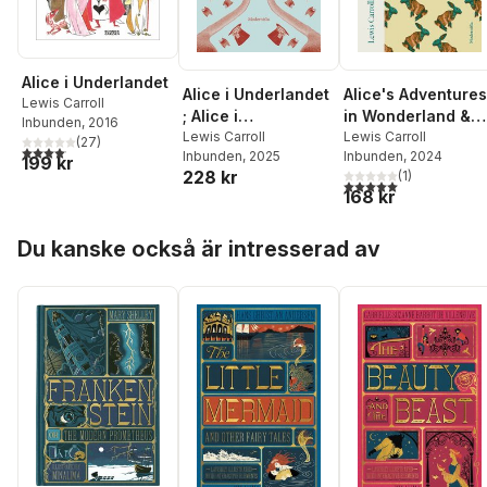
Alice i Underlandet
Alice i Underlandet
Alice's Adventures
Lewis Carroll
; Alice i
in Wonderland &
Inbunden
, 2016
Spegellandet
Lewis Carroll
Through the
Lewis Carroll
(
27
)
4,1
utav 5 stjärnor. Totalt antal röster:
Inbunden
, 2025
Inbunden
, 2024
Looking-Glass
199 kr
228 kr
(
1
)
5,0
utav 5 stjärnor. Tota
168 kr
Hoppa över listan
Du kanske också är intresserad av