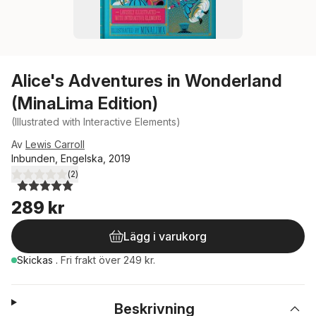
Alice's Adventures in Wonderland
(MinaLima Edition)
(Illustrated with Interactive Elements)
Av
Lewis Carroll
Inbunden, Engelska, 2019
(
2
)
5,0
utav 5 stjärnor. Totalt antal röster:
289 kr
Lägg i varukorg
Skickas
.
Fri frakt över 249 kr.
Beskrivning