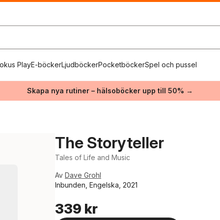
okus Play
E-böcker
Ljudböcker
Pocketböcker
Spel och pussel
Skapa nya rutiner – hälsoböcker upp till 50% →
The Storyteller
Tales of Life and Music
Av
Dave Grohl
Inbunden, Engelska, 2021
339 kr