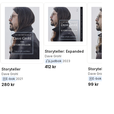
Storyteller: Expanded
Dave Grohl
Ljudbok
2023
412 kr
Storyteller
Storyteller
Dave Grohl
Dave Grohl
E-bok
2021
E-bok
2021
99 kr
280 kr