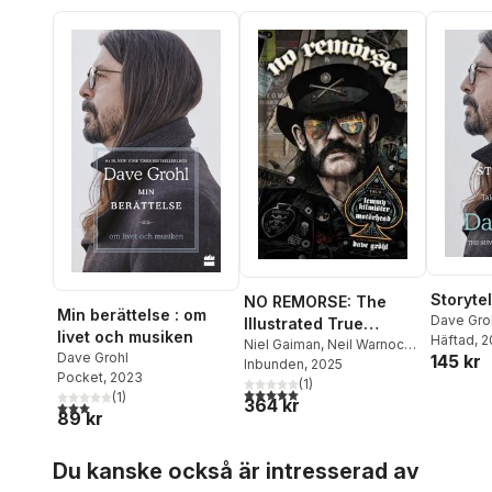
Storytel
NO REMORSE: The
Min berättelse : om
Dave Gro
Illustrated True
livet och musiken
Häftad
, 
Stories of Lemmy
Niel Gaiman
,
Neil Warnock
,
Dave Grohl
145 kr
Wayne Kramer
Inbunden
, 2025
,
Michael
Kilmister and
Pocket
, 2023
Moorcock
(
1
)
,
Ozzy Osbourne
,
Motörhead
5,0
utav 5 stjärnor. Totalt antal röster:
(
1
)
364 kr
Phil Campbell
,
Chrissie
3,0
utav 5 stjärnor. Totalt antal röster:
89 kr
Hynde
,
Kim McAuliffe
,
Slim
Jim Phantom
,
Lars Ulrich
,
Hoppa över listan
Dee Snider
,
Slash
,
Steffan
Du kanske också är intresserad av
Chirazi
,
Lita Ford
,
Riki