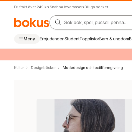
Fri frakt över 249 kr
•
Snabba leveranser
•
Billiga böcker
Sök bok, spel, pussel, penna...
Meny
Erbjudanden
Student
Topplistor
Barn & ungdom
B
Kultur
Designböcker
Modedesign och textilformgivning