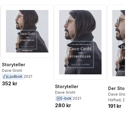
Storyteller
Dave Grohl
Ljudbok
2021
352 kr
Storyteller
Der Storytelle
Dave Grohl
Dave Grohl
E-bok
2021
Häftad
, 2023
280 kr
191 kr