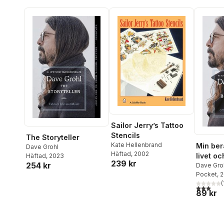
Rachtman
,
Penelope
Spheeris
,
Dave Navarro
,
Mikkey Dee
,
Mikael
Maglieri
,
Todd Singerman
,
Lar Frederiksen
,
Dave
Grohl
,
Paul ‘Triple H’
Levesque
,
Matt Pinfield
,
Bernstein Josh
,
Steve
Luna
,
Corey Graves
Sailor Jerry’s Tattoo
Stencils
The Storyteller
Kate Hellenbrand
Min ber
Dave Grohl
Häftad
, 2002
livet o
Häftad
, 2023
239 kr
254 kr
Dave Gro
Pocket
, 
(
3,0
utav 5 
89 kr