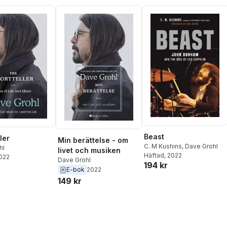
Beast
ler
Min berättelse - om
C. M Kushins
,
Dave Grohl
hl
livet och musiken
Häftad
, 2022
2022
Dave Grohl
194 kr
E-bok
2022
149 kr