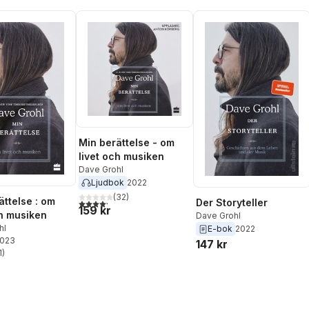
Min berättelse - om
livet och musiken
Dave Grohl
Ljudbok
2022
(
32
)
ättelse : om
Der Storyteller
4,2
utav 5 stjärnor. Totalt antal röster:
159 kr
ch musiken
Dave Grohl
hl
E-bok
2022
2023
147 kr
1
)
stjärnor. Totalt antal röster: