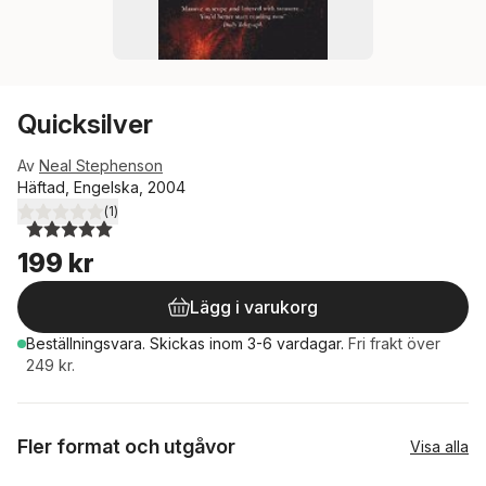
Quicksilver
Av
Neal Stephenson
Häftad, Engelska, 2004
(
1
)
5,0
utav 5 stjärnor. Totalt antal röster:
199 kr
Lägg i varukorg
Beställningsvara.
Skickas
inom 3-6 vardagar
.
Fri frakt över
249 kr.
Fler format och utgåvor
Visa alla