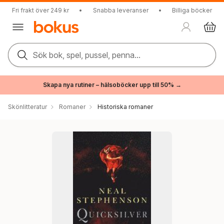
Fri frakt över 249 kr
•
Snabba leveranser
•
Billiga böcker
Sök bok, spel, pussel, penna...
Skapa nya rutiner – hälsoböcker upp till 50% →
Skönlitteratur
Romaner
Historiska romaner