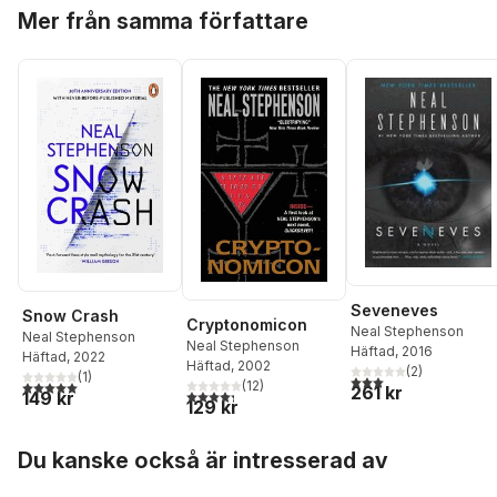
Hoppa över listan
Mer från samma författare
Seveneves
Snow Crash
Cryptonomicon
Neal Stephenson
Neal Stephenson
Neal Stephenson
Häftad
, 2016
Häftad
, 2022
Häftad
, 2002
(
2
)
(
1
)
3,0
utav 5 stjärnor. Tota
5,0
utav 5 stjärnor. Totalt antal röster:
(
12
)
261 kr
4,3
utav 5 stjärnor. Totalt antal röster:
149 kr
129 kr
Hoppa över listan
Du kanske också är intresserad av