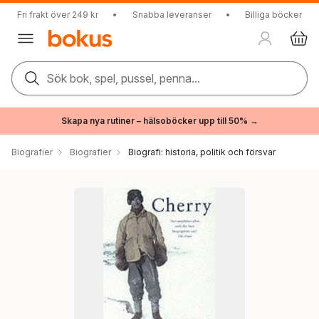
Fri frakt över 249 kr
•
Snabba leveranser
•
Billiga böcker
Sök bok, spel, pussel, penna...
Skapa nya rutiner – hälsoböcker upp till 50% →
Biografier
Biografier
Biografi: historia, politik och försvar