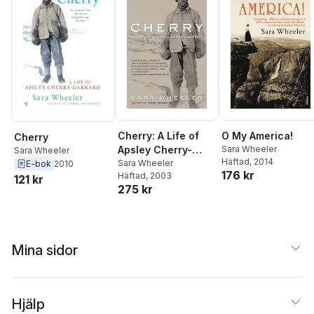
Cherry: A Life of
O My America!
Cherry
Apsley Cherry-
Sara Wheeler
Sara Wheeler
Häftad
, 2014
Garrard
Sara Wheeler
E-bok
2010
176 kr
Häftad
, 2003
121 kr
275 kr
Mina sidor
Hjälp