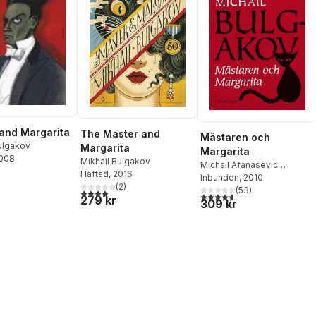
and Margarita
The Master and
Mästaren och
ulgakov
Margarita
Margarita
2008
Mikhail Bulgakov
Michail Afanasevic
Häftad
, 2016
Bulgakov
Inbunden
, 2010
(
2
)
(
53
)
4,0
utav 5 stjärnor. Totalt antal röster:
4,6
utav 5 stjärnor. Totalt ant
279 kr
309 kr