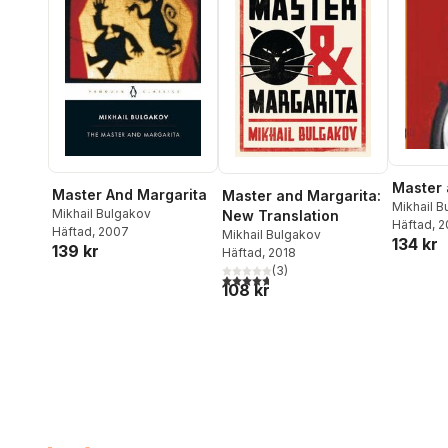
Master 
Master And Margarita
Master and Margarita:
Mikhail B
Mikhail Bulgakov
New Translation
Häftad
, 
Häftad
, 2007
Mikhail Bulgakov
134 kr
139 kr
Häftad
, 2018
(
3
)
4,7
utav 5 stjärnor. Totalt antal röster:
108 kr