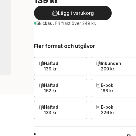
139 kr
Lägg i varukorg
Skickas
.
Fri frakt över 249 kr.
Fler format och utgåvor
Häftad
Inbunden
139 kr
209 kr
Häftad
E-bok
162 kr
188 kr
Häftad
E-bok
133 kr
226 kr