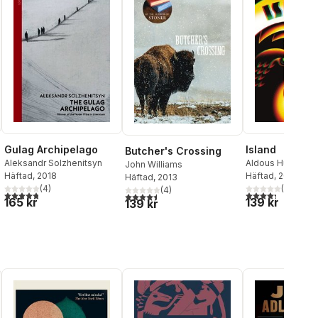
Gulag Archipelago
Island
Butcher's Crossing
Aleksandr Solzhenitsyn
Aldous Huxley
John Williams
Häftad
, 2018
Häftad
, 2005
Häftad
, 2013
(
4
)
(
3
)
(
4
)
al röster:
4,8
utav 5 stjärnor. Totalt antal röster:
4,3
utav 5 stjärnor
4,5
utav 5 stjärnor. Totalt antal röster:
165 kr
139 kr
139 kr