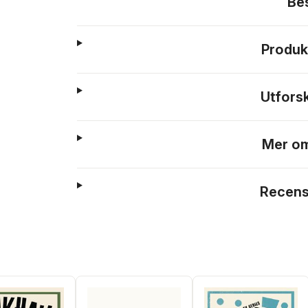
Be
Produk
Utfors
Mer om
Recens