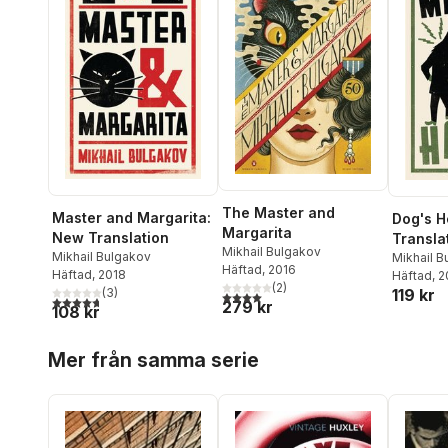
The Master and
Master and Margarita:
Dog's H
Margarita
New Translation
Transla
Mikhail Bulgakov
Mikhail Bulgakov
Mikhail B
Häftad
, 2016
Häftad
, 2018
Häftad
, 
(
2
)
119 kr
(
3
)
4,0
utav 5 stjärnor. Totalt antal röster:
4,7
utav 5 stjärnor. Totalt antal röster:
279 kr
108 kr
Hoppa över listan
Mer från samma serie