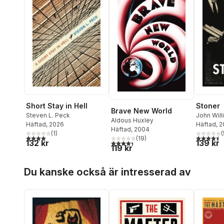
Short Stay in Hell
Stoner
Brave New World
Steven L. Peck
John Wil
Aldous Huxley
Häftad
, 2026
Häftad
, 
Häftad
, 2004
(
1
)
(
4,0
utav 5 stjärnor. Totalt antal röster:
4,5
utav 5 
(
19
)
132 kr
139 kr
4,4
utav 5 stjärnor. Totalt antal röster:
119 kr
Hoppa över listan
Du kanske också är intresserad av