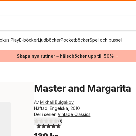
okus Play
E-böcker
Ljudböcker
Pocketböcker
Spel och pussel
Skapa nya rutiner – hälsoböcker upp till 50% →
Master and Margarita
Av
Mikhail Bulgakov
Häftad, Engelska, 2010
Del i serien
Vintage Classics
(
1
)
5,0
utav 5 stjärnor. Totalt antal röster: