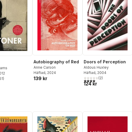
Autobiography of Red
Doors of Perception
Anne Carson
Aldous Huxley
liams
Häftad
, 2024
Häftad
, 2004
2012
139 kr
(
2
)
51
)
4,0
utav 5 stjärnor. Totalt ant
stjärnor. Totalt antal röster:
124 kr