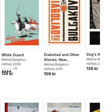
Dog's Heart
Diaboliad and Other
White Guard
Mikhail Bulgakov
Stories: New
Mikhail Bulgakov
Bromfield
Häftad
, 2007
Häftad
, 2006
Translation
Mikhail Bulgakov
139 kr
(
1
)
Häftad
, 2016
4,0
utav 5 stjärnor. Totalt antal röster:
139 kr
109 kr
al röster: