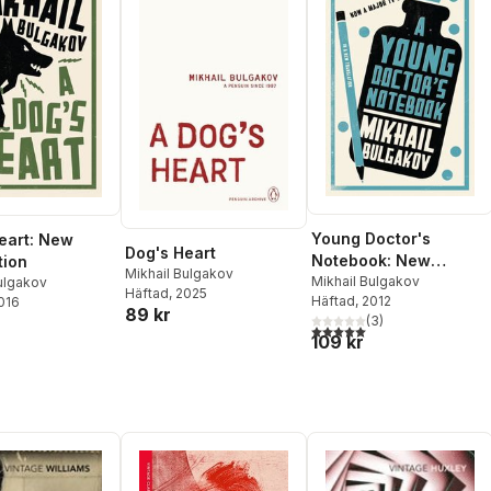
Young Doctor's
eart: New
Dog's Heart
Notebook: New
tion
Mikhail Bulgakov
Translation
Mikhail Bulgakov
ulgakov
Häftad
, 2025
Häftad
, 2012
2016
89 kr
(
3
)
5,0
utav 5 stjärnor. Totalt ant
109 kr