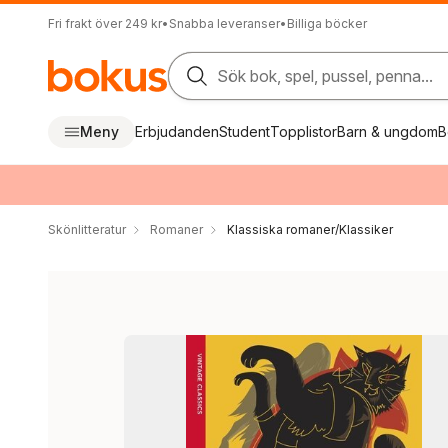
Fri frakt över 249 kr
•
Snabba leveranser
•
Billiga böcker
Sök bok, spel, pussel, penna...
Meny
Erbjudanden
Student
Topplistor
Barn & ungdom
B
Skönlitteratur
Romaner
Klassiska romaner/Klassiker