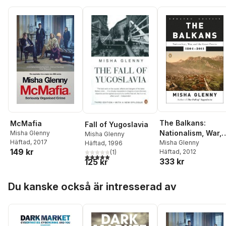
The Balkans:
McMafia
Fall of Yugoslavia
Nationalism, War,
Misha Glenny
Misha Glenny
Häftad
, 2017
and the Great
Misha Glenny
Häftad
, 1996
149 kr
Häftad
, 2012
(
1
)
Powers, 1804-201
5,0
utav 5 stjärnor. Totalt antal röster:
333 kr
125 kr
Hoppa över listan
Du kanske också är intresserad av