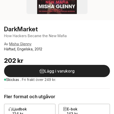
DarkMarket
How Hackers Became the New Mafia
Av
Misha Glenny
Häftad, Engelska, 2012
202 kr
Lägg i varukorg
Skickas
.
Fri frakt över 249 kr.
Fler format och utgåvor
Ljudbok
E-bok
124 kr
143 kr