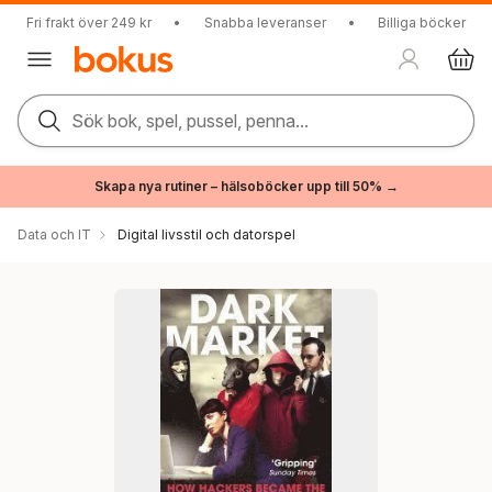
Fri frakt över 249 kr
•
Snabba leveranser
•
Billiga böcker
Sök bok, spel, pussel, penna...
Skapa nya rutiner – hälsoböcker upp till 50% →
Data och IT
Digital livsstil och datorspel