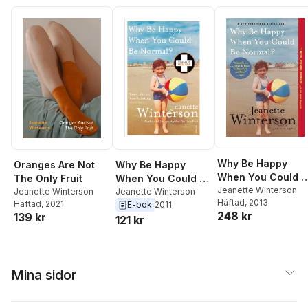
Why Be Happy
Oranges Are Not
Why Be Happy
When You Could B
The Only Fruit
When You Could Be
Normal?
Jeanette Winterson
Jeanette Winterson
Normal?
Jeanette Winterson
Häftad
, 2013
Häftad
, 2021
E-bok
2011
248 kr
139 kr
121 kr
Mina sidor