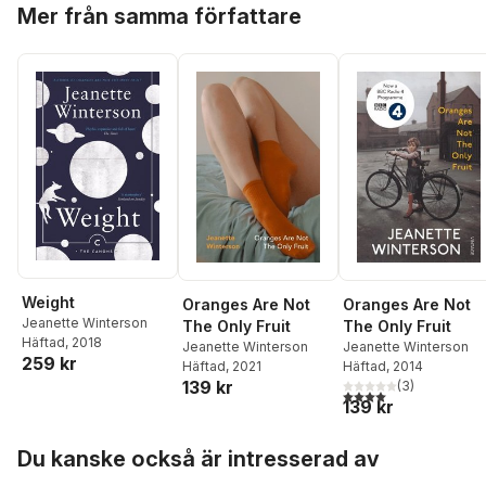
Hoppa över listan
Mer från samma författare
Weight
Oranges Are Not
Oranges Are Not
Jeanette Winterson
The Only Fruit
The Only Fruit
Häftad
, 2018
Jeanette Winterson
Jeanette Winterson
259 kr
Häftad
, 2021
Häftad
, 2014
139 kr
(
3
)
4,0
utav 5 stjärnor. Tota
139 kr
Hoppa över listan
Du kanske också är intresserad av