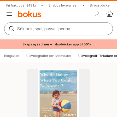
Fri frakt över 249 kr
•
Snabba leveranser
•
Billiga böcker
Sök bok, spel, pussel, penna...
Skapa nya rutiner – hälsoböcker upp till 50% →
Biografier
Självbiografier och Memoarer
Självbiografi: författare o