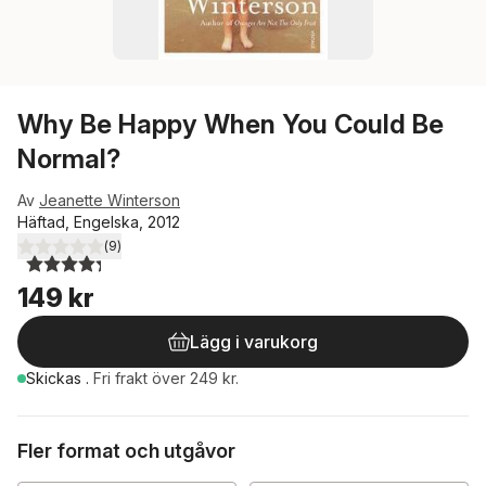
Why Be Happy When You Could Be
Normal?
Av
Jeanette Winterson
Häftad, Engelska, 2012
(
9
)
4,3
utav 5 stjärnor. Totalt antal röster:
149 kr
Lägg i varukorg
Skickas
.
Fri frakt över 249 kr.
Fler format och utgåvor