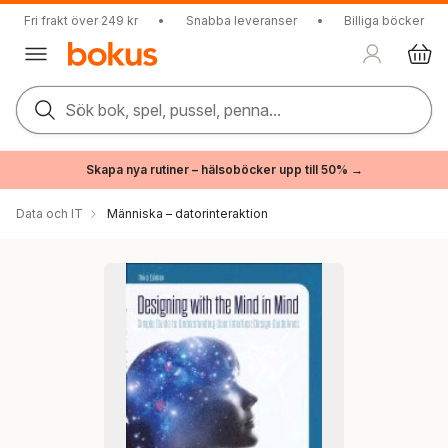
Fri frakt över 249 kr
•
Snabba leveranser
•
Billiga böcker
Sök bok, spel, pussel, penna...
Skapa nya rutiner – hälsoböcker upp till 50% →
Data och IT
Människa – datorinteraktion