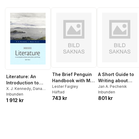
The Brief Penguin
A Short Guide to
Literature: An
Handbook with MLA
Writing about
Introduction to
Guide
Lester Faigley
Biology, Books a la
Jan A. Pechenik
Fiction, Poetry,
X. J. Kennedy
,
Dana
Häftad
Inbunden
Carte Edition Plus
Gioia
Inbunden
Drama, and Writing,
743 kr
801 kr
Mywritinglab --
1 912 kr
Compact Edition
Access Card
Plus
Package
Myliteraturelab
with the Literature
Colle