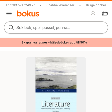
Fri frakt över 249 kr
•
Snabba leveranser
•
Billiga böcker
Sök bok, spel, pussel, penna...
Skapa nya rutiner – hälsoböcker upp till 50% →