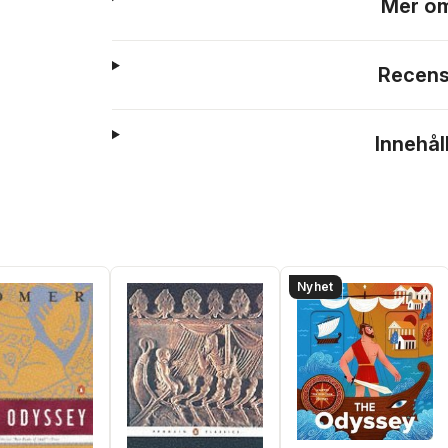
Mer om
Recens
Innehål
Nyhet