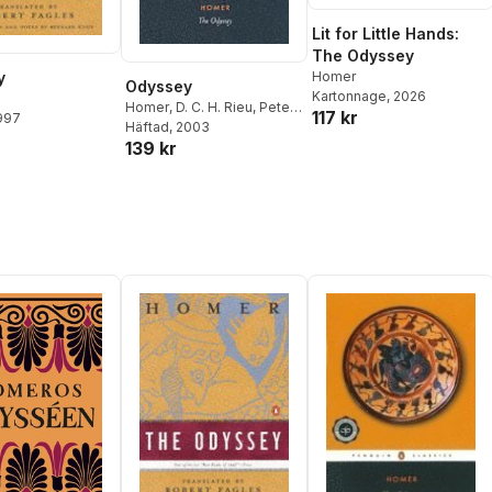
Lit for Little Hands:
The Odyssey
Homer
y
Odyssey
Kartonnage
, 2026
Homer
,
D. C. H. Rieu
,
Peter
117 kr
1997
Jones
Häftad
, 2003
139 kr