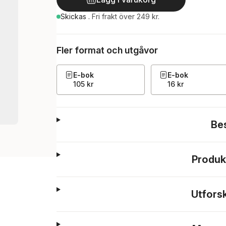
Skickas
.
Fri frakt över 249 kr.
Fler format och utgåvor
E-bok
E-bok
105 kr
16 kr
Be
Produk
Utfors