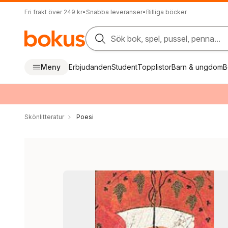
Fri frakt över 249 kr
•
Snabba leveranser
•
Billiga böcker
Sök bok, spel, pussel, penna...
Meny
Erbjudanden
Student
Topplistor
Barn & ungdom
B
Skönlitteratur
Poesi