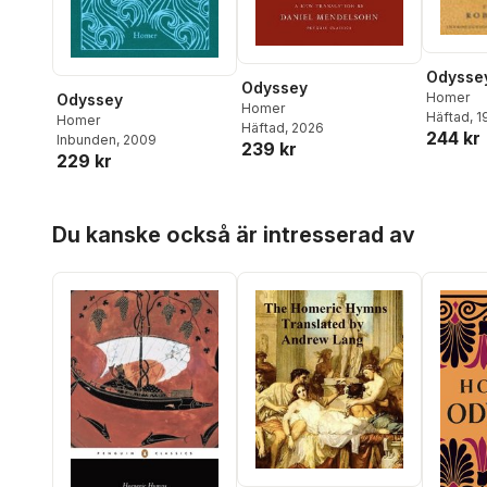
Odysse
Odyssey
Homer
Odyssey
Homer
Häftad
, 
Homer
Häftad
, 2026
244 kr
Inbunden
, 2009
239 kr
229 kr
Hoppa över listan
Du kanske också är intresserad av