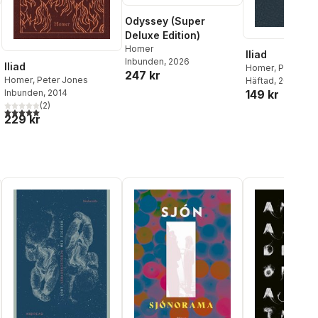
Odyssey (Super
Deluxe Edition)
Homer
Iliad
Inbunden
, 2026
Iliad
Homer
,
Peter Jo
247 kr
Homer
,
Peter Jones
Häftad
, 2003
Inbunden
, 2014
149 kr
(
2
)
5,0
utav 5 stjärnor. Totalt antal röster:
229 kr