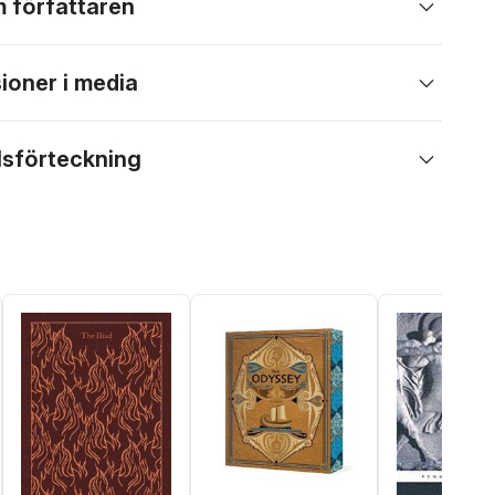
 författaren
ioner i media
lsförteckning