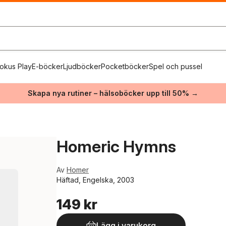
okus Play
E-böcker
Ljudböcker
Pocketböcker
Spel och pussel
Skapa nya rutiner – hälsoböcker upp till 50% →
Homeric Hymns
Av
Homer
Häftad, Engelska, 2003
149 kr
Lägg i varukorg