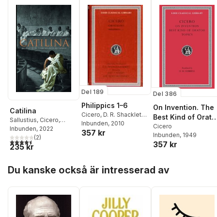
Del 189
Del 386
Philippics 1–6
On Invention. The
Catilina
Cicero
,
D. R. Shackleton
Best Kind of Orato
Sallustius
,
Cicero
,
Bailey
Inbunden
, 2010
Topics
Cicero
Asconius
Inbunden
,
, 2022
Diodorus
357 kr
Inbunden
, 1949
Siculus
,
Plutarchos
(
2
)
,
4,5
utav 5 stjärnor. Totalt antal röster:
357 kr
235 kr
Appianus
,
Dio Cassius
Hoppa över listan
Du kanske också är intresserad av