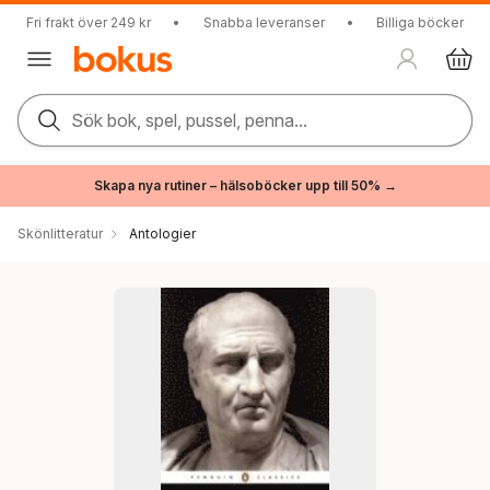
Fri frakt över 249 kr
•
Snabba leveranser
•
Billiga böcker
Sök bok, spel, pussel, penna...
Skapa nya rutiner – hälsoböcker upp till 50% →
Skönlitteratur
Antologier