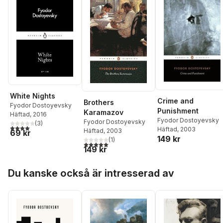
White Nights
Crime and
Brothers
Fyodor Dostoyevsky
Punishment
Karamazov
Häftad
, 2016
Fyodor Dostoyevsky
Fyodor Dostoyevsky
(
3
)
4,0
utav 5 stjärnor. Totalt antal röster:
Häftad
, 2003
Häftad
, 2003
69 kr
149 kr
(
1
)
5,0
utav 5 stjärnor. Totalt antal röster:
149 kr
Hoppa över listan
Du kanske också är intresserad av