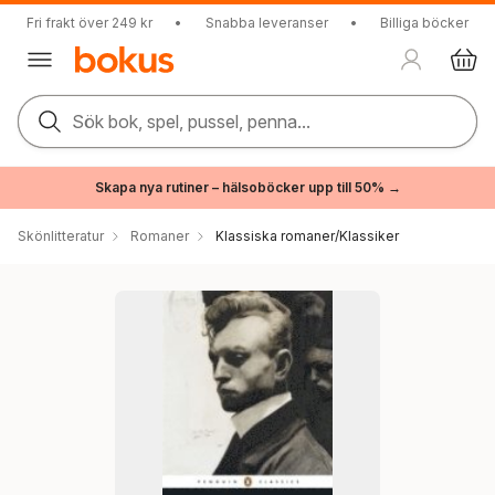
Fri frakt över 249 kr
•
Snabba leveranser
•
Billiga böcker
Sök bok, spel, pussel, penna...
Skapa nya rutiner – hälsoböcker upp till 50% →
Skönlitteratur
Romaner
Klassiska romaner/Klassiker