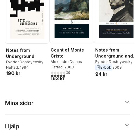
Count of Monte
Notes from
Notes from
Cristo
Underground and
Underground
Alexandre Dumas
the Double
Fyodor Dostoyevsky
Fyodor Dostoyevsky
Häftad
, 2003
E-bok
2009
Häftad
, 1994
(
5
)
190 kr
94 kr
4,8
utav 5 stjärnor. Totalt antal röster:
163 kr
Mina sidor
Hjälp