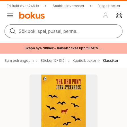
Fri frakt över 249 kr
•
Snabba leveranser
•
Billiga böcker
Sök bok, spel, pussel, penna...
Skapa nya rutiner – hälsoböcker upp till 50% →
Barn och ungdom
Böcker 12-15 år
Kapitelböcker
Klassiker