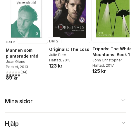
Del 2
Del 2
Tripods: The Whit
Originals: The Loss
Mannen som
Mountains: Book 1
Julie Plec
planterade träd
Häftad
, 2015
John Christopher
Jean Giono
123 kr
Häftad
, 2017
Pocket
, 2013
125 kr
(
34
)
4,8
utav 5 stjärnor. Totalt antal röster:
89 kr
Mina sidor
Hjälp