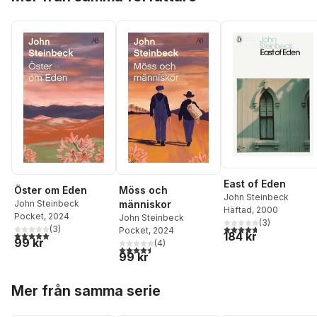
East of Eden
Öster om Eden
Möss och
John Steinbeck
John Steinbeck
människor
Häftad
, 2000
Pocket
, 2024
John Steinbeck
(
3
)
4,7
utav 5 stjärnor. Tota
(
3
)
Pocket
, 2024
5,0
utav 5 stjärnor. Totalt antal röster:
184 kr
99 kr
(
4
)
4,5
utav 5 stjärnor. Totalt antal röster:
99 kr
Hoppa över listan
Mer från samma serie