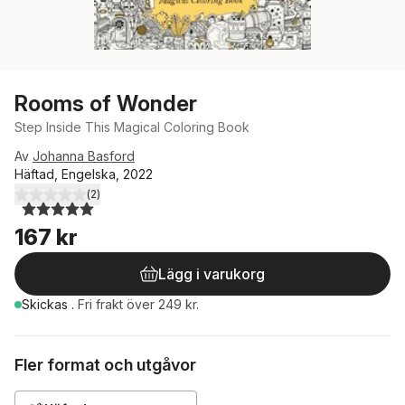
Rooms of Wonder
Step Inside This Magical Coloring Book
Av
Johanna Basford
Häftad, Engelska, 2022
(
2
)
5,0
utav 5 stjärnor. Totalt antal röster:
167 kr
Lägg i varukorg
Skickas
.
Fri frakt över 249 kr.
Fler format och utgåvor