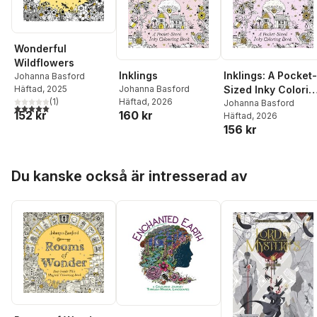
Wonderful
Wildflowers
Inklings
Inklings: A Pocket-
Johanna Basford
Johanna Basford
Häftad
, 2025
Sized Inky Colorin
Häftad
, 2026
(
1
)
Book
Johanna Basford
5,0
utav 5 stjärnor. Totalt antal röster:
160 kr
152 kr
Häftad
, 2026
156 kr
Hoppa över listan
Du kanske också är intresserad av