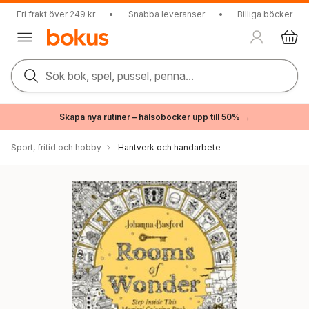
Fri frakt över 249 kr
•
Snabba leveranser
•
Billiga böcker
Sök bok, spel, pussel, penna...
Skapa nya rutiner – hälsoböcker upp till 50% →
Sport, fritid och hobby
Hantverk och handarbete