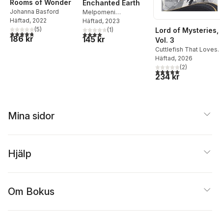
Rooms of Wonder
Enchanted Earth
Johanna Basford
Melpomeni
Häftad
, 2022
Chatzipanagiotou
Häftad
, 2023
,
(
5
)
Lord of Mysteries,
Jocelyn Norbury
(
1
)
4,8
utav 5 stjärnor. Totalt antal röster:
4,0
utav 5 stjärnor. Totalt antal röster:
186 kr
145 kr
Vol. 3
Cuttlefish That Loves
Diving
Häftad
,
, 2026
Amixy
(
2
)
5,0
utav 5 stjärnor. Tota
234 kr
Mina sidor
Hjälp
Om Bokus