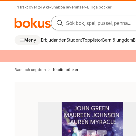
Fri frakt över 249 kr
•
Snabba leveranser
•
Billiga böcker
Sök bok, spel, pussel, penna...
Meny
Erbjudanden
Student
Topplistor
Barn & ungdom
B
Barn och ungdom
Kapitelböcker