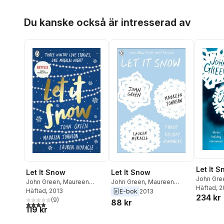
Hoppa över listan
Du kanske också är intresserad av
Let It 
Let It Snow
Let It Snow
John Gre
John Green
,
Maureen
John Green
,
Maureen
Johnson
Häftad
, 
Johnson
Häftad
, 2013
,
Lauren Myracle
Johnson
,
Lauren Myracle
E-bok
2013
234 kr
(
9
)
88 kr
3,9
utav 5 stjärnor. Totalt antal röster:
119 kr