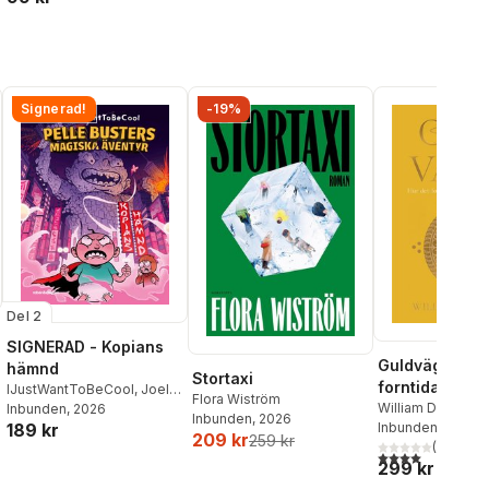
Signerad!
-19%
Del 2
SIGNERAD - Kopians
Guldvägen : h
hämnd
Stortaxi
forntida Indie
IJustWantToBeCool
,
Joel
Flora Wiström
förändrade vä
William Dalrympl
Adolphson
Inbunden
, 2026
,
Emil Ejdemo
Inbunden
, 2026
Inbunden
, 2026
189 kr
Beer
,
Victor Beer
209 kr
259 kr
(
1
)
4,0
utav 5 stjärnor
299 kr