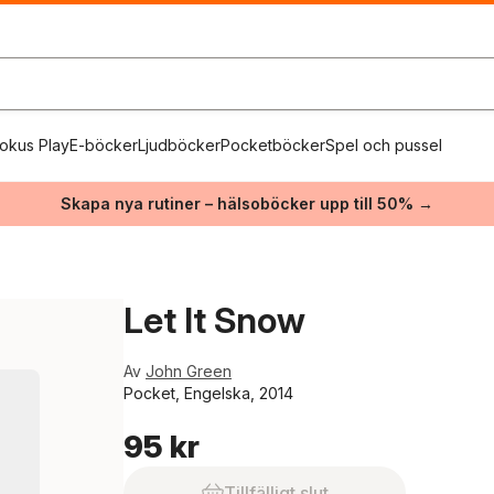
okus Play
E-böcker
Ljudböcker
Pocketböcker
Spel och pussel
Skapa nya rutiner – hälsoböcker upp till 50% →
Let It Snow
Av
John Green
Pocket, Engelska, 2014
95 kr
Tillfälligt slut