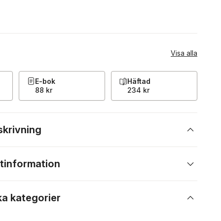
Visa alla
E-bok
Häftad
88 kr
234 kr
skrivning
tinformation
ka kategorier