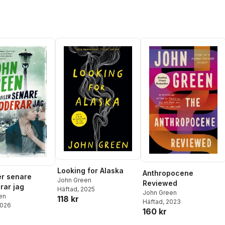
Looking for Alaska
Anthropocene
er senare
John Green
Reviewed
rar jag
Häftad
, 2025
John Green
en
118 kr
Häftad
, 2023
2026
160 kr