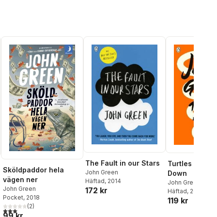
The Fault in our Stars
Turtles All th
Sköldpaddor hela
John Green
Down
vägen ner
Häftad
, 2014
John Green
John Green
172 kr
Häftad
, 2018
Pocket
, 2018
119 kr
(
2
)
3,0
utav 5 stjärnor. Totalt antal röster:
99 kr