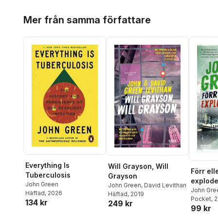
Hoppa över listan
Mer från samma författare
Everything Is
Will Grayson, Will
Förr ell
Tuberculosis
Grayson
explode
John Green
John Green
,
David Levithan
John Gre
Häftad
, 2026
Häftad
, 2019
Pocket
, 
134 kr
249 kr
99 kr