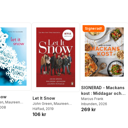
Signerad!
SIGNERAD - Mackans
kost : Middagar och
Snow
Let It Snow
matlådor
Marcus Frank
en
,
Maureen
John Green
,
Maureen
Inbunden
, 2026
2008
,
Lauren Myracle
269 kr
Johnson
Häftad
, 2019
,
Lauren Myracle
106 kr