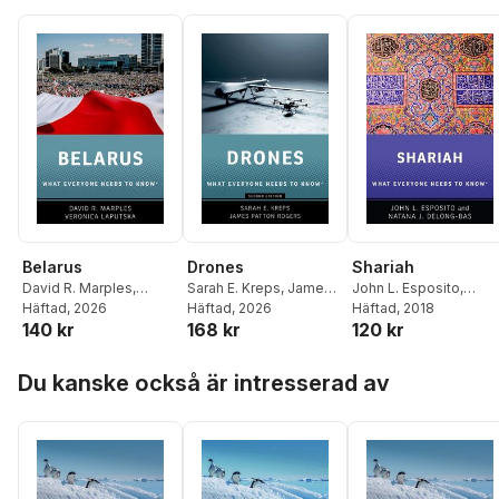
Belarus
Drones
Shariah
David R. Marples
,
Sarah E. Kreps
,
James
John L. Esposito
,
Veronica Laputska
Häftad
, 2026
Patton Rogers
Häftad
, 2026
Natana J. DeLong-Bas
Häftad
, 2018
140 kr
168 kr
120 kr
Hoppa över listan
Du kanske också är intresserad av