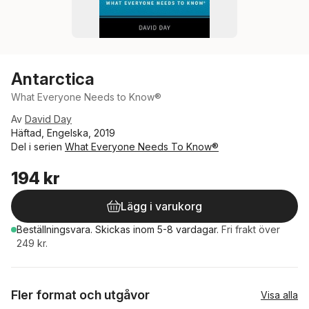
Antarctica
What Everyone Needs to Know®
Av
David Day
Häftad, Engelska, 2019
Del i serien
What Everyone Needs To Know®
194 kr
Lägg i varukorg
Beställningsvara.
Skickas
inom 5-8 vardagar
.
Fri frakt över
249 kr.
Fler format och utgåvor
Visa alla