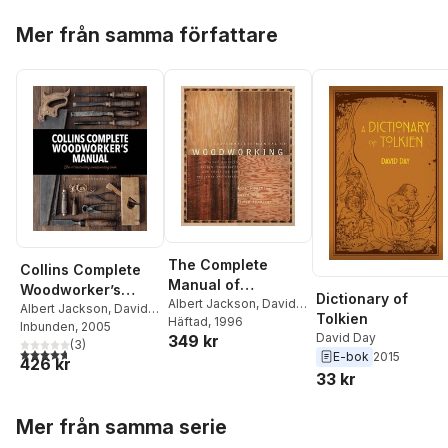
Hoppa över listan
Mer från samma författare
The Complete
Collins Complete
Manual of
Woodworker’s
Dictionary of
Woodworking
Albert Jackson
,
David
Manual
Albert Jackson
,
David
Tolkien
Day
Häftad
, 1996
Day
Inbunden
, 2005
David Day
349 kr
(
3
)
4,7
utav 5 stjärnor. Totalt antal röster:
E-bok
2015
426 kr
33 kr
Hoppa över listan
Mer från samma serie