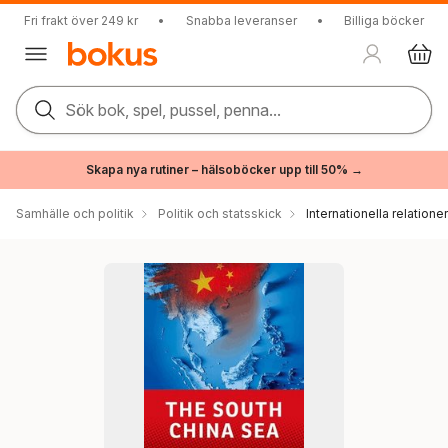
Fri frakt över 249 kr
•
Snabba leveranser
•
Billiga böcker
Sök bok, spel, pussel, penna...
Skapa nya rutiner – hälsoböcker upp till 50% →
Samhälle och politik
Politik och statsskick
Internationella relationer