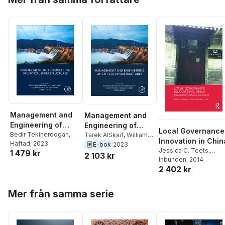
Management and
Management and
Engineering of
Engineering of
Local Governance
Critical
Bedir Tekinerdogan
,
Critical
Tarek AlSkaif
,
William
Innovation in Chin
Mehmet Aksit
Häftad
, 2023
,
Cagatay
Hurst
,
Cagatay Catal
,
E-bok
2023
Infrastructures
Infrastructures
Jessica C. Teets
,
1 479 kr
Catal
,
William Hurst
,
Mehmet Aksit
,
Bedir
2 103 kr
William Hurst
Inbunden
, 2014
Tarek AlSkaif
Tekinerdogan
2 402 kr
Hoppa över listan
Mer från samma serie