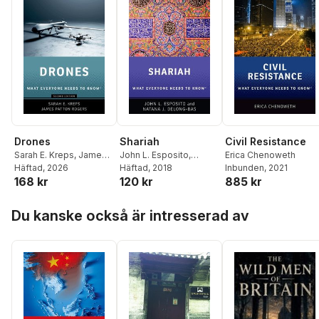
Drones
Shariah
Civil Resistance
Sarah E. Kreps
,
James
John L. Esposito
,
Erica Chenoweth
Patton Rogers
Häftad
, 2026
Natana J. DeLong-Bas
Häftad
, 2018
Inbunden
, 2021
168 kr
120 kr
885 kr
Hoppa över listan
Du kanske också är intresserad av