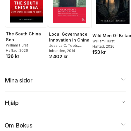
The South China
Local Governance
Wild Men Of Britai
Sea
Innovation in China
William Hurst
William Hurst
Jessica C. Teets
,
Häftad
, 2026
Häftad
, 2026
William Hurst
Inbunden
, 2014
153 kr
136 kr
2 402 kr
Mina sidor
Hjälp
Om Bokus